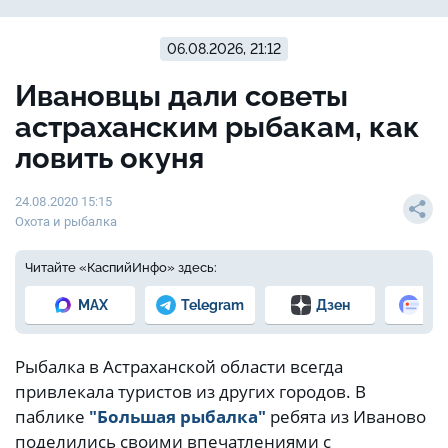
06.08.2026, 21:12
Ивановцы дали советы
астраханским рыбакам, как
ловить окуня
24.08.2020 15:15
Охота и рыбалка
Читайте «КаспийИнфо» здесь:
MAX
Telegram
Дзен
Но
Рыбалка в Астраханской области всегда
привлекала туристов из других городов. В
паблике
"Большая рыбалка"
ребята из Иваново
поделились своими впечатлениями с