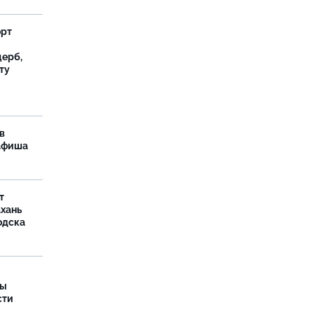
орт
ерб,
ту
в
 афиша
т
ахань
одска
ры
сти