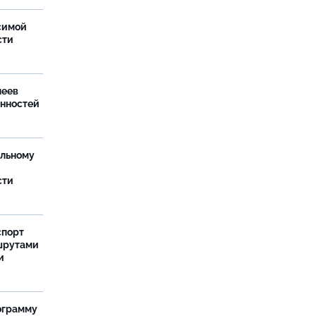
симой
сти
леев
анностей
ельному
сти
спорт
шрутами
и
ограмму