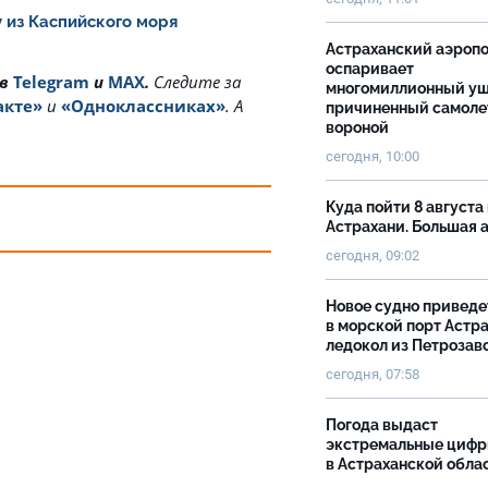
 из Каспийского моря
Астраханский аэроп
оспаривает
 в
Telegram
и
MAX
.
Cледите за
многомиллионный ущ
акте»
и
«Одноклассниках»
. А
причиненный самоле
вороной
сегодня, 10:00
Куда пойти 8 августа 
Астрахани. Большая
сегодня, 09:02
Новое судно приведе
в морской порт Астр
ледокол из Петрозав
сегодня, 07:58
Погода выдаст
экстремальные циф
в Астраханской обла