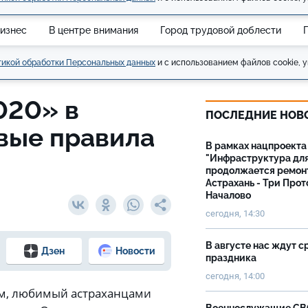
изнес
В центре внимания
Город трудовой доблести
икой обработки Персональных данных
и с использованием файлов cookie, у
020» в
ПОСЛЕДНИЕ НОВ
вые правила
В рамках нацпроекта
"Инфраструктура дл
продолжается ремон
Астрахань - Три Прот
Началово
сегодня, 14:30
В августе нас ждут с
Дзен
Новости
праздника
сегодня, 14:00
ом, любимый астраханцами