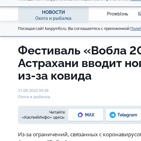
НОВОСТИ
ProжЫзнь
Б
Охота и рыбалка
Посещая сайт kaspyinfo.ru, Вы соглашаетесь с приложенной
Полит
Фестиваль «Вобла 2
Астрахани вводит но
из-за ковида
21.08.2020 09:38
Охота и рыбалка
Читайте
MAX
Telegram
«КаспийИнфо» здесь:
Из-за ограничений, связанных с коронавирус