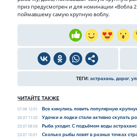
приз предусмотрен и для номинации «Вобла 20
поймавшему самую крупную воблу.
ТЕГИ:
астрахань
,
дорог
,
ул
ЧИТАЙТЕ ТАКЖЕ
Все кинулись ловить популярную крупну
07.08 12:01
Удочки и лодки стали активно скупать р
28.07 11:02
Рыба уходит. С подъёмом воды астрахан
25.07 08:03
Сколько рыбы ловят в разных точках ст
23.07 10:01