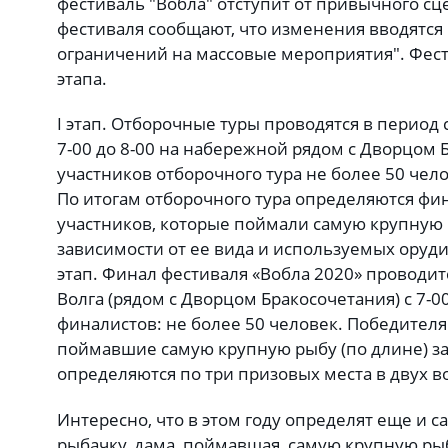
фестиваль "Вобла" отступит от привычного сц
фестиваля сообщают, что изменения вводятся 
ограничений на массовые мероприятия". Фест
этапа.
I этап. Отборочные туры проводятся в период с
7-00 до 8-00 на набережной рядом с Дворцом 
участников отборочного тура не более 50 чело
По итогам отборочного тура определяются фи
участников, которые поймали самую крупную р
зависимости от ее вида и используемых оруди
этап. Финал фестиваля «Вобла 2020» проводит
Волга (рядом с Дворцом Бракосочетания) с 7-00
финалистов: не более 50 человек. Победител
поймавшие самую крупную рыбу (по длине) за 
определяются по три призовых места в двух в
Интересно, что в этом году определят еще и
рыбачку, дама, поймавшая самую крупную рыб