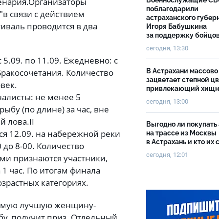
енария.
Организаторы
Военнослужащие С
поблагодарили
"в связи с действием
астраханского губер
иваль проводится в два
Игоря Бабушкина
за поддержку бойцо
сегодня, 13:30
 5.09. по 11.09. Ежедневно: с
В Астрахани массово
Бракосочетания. Количество
зацветает степной цв
век.
привлекающий хищн
налисты: не менее 5
сегодня, 13:00
ыбу (по длине) за час, вне
й лова.
II
Выгодно ли покупать
ся 12.09. на набережной реки
на трассе из Москвы
в Астрахань и кто их 
 до 8-00. Количество
сегодня, 12:01
ями признаются участники,
1 час. По итогам финала
озрастных категориях.
 самую лучшую женщину-
у, получит приз. Отдельный