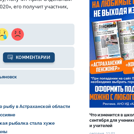
20», его получит участник,
КОММЕНТАРИИ
ьяновск
ю рыбу в Астраханской области
оссияне
Что изменится в школ
сентября для ученик
ская рыбалка стала хуже
и учителей
раны
сегодня, 11:01