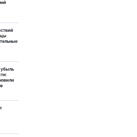
мей
йствий
нцы
ительные
а убыль
ти:
новили
ов
л