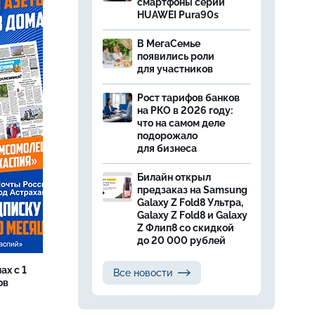
смартфоны серии
HUAWEI Pura90s
В МегаСемье
появились роли
для участников
Рост тарифов банков
на РКО в 2026 году:
что на самом деле
подорожало
для бизнеса
Билайн открыл
предзаказ на Samsung
Galaxy Z Fold8 Ультра,
Galaxy Z Fold8 и Galaxy
Z Флип8 со скидкой
до 20 000 рублей
ах с 1
Все новости
ов