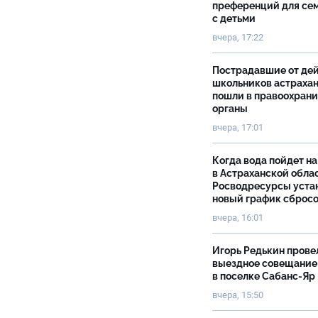
преференций для се
с детьми
вчера, 17:22
Пострадавшие от де
школьников астраха
пошли в правоохран
органы
вчера, 17:01
Когда вода пойдет н
в Астраханской облас
Росводресурсы уста
новый график сброс
вчера, 16:01
Игорь Редькин прове
выездное совещание
в поселке Сабанс-Яр
вчера, 15:50