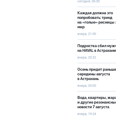
сегодня, 06:30
Каждая должна это
попробовать: тренд
на «голые» ресницы 
мир
вчера, 21:00
Подростка сбил муж
на HAVAL в Астрахан
вчера, 20:32
Осень придет раньш
середины августа
в Астрахань
вчера, 20:00
Вода, квартиры, жар
и другие резонансны
новости 7 августа
вчера, 19:24