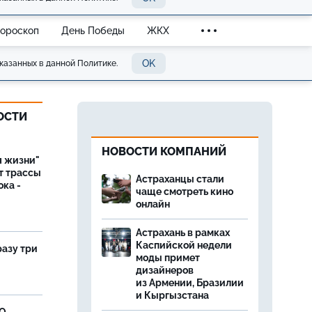
Гороскоп
День Победы
ЖКХ
OK
казанных в данной Политике.
ОСТИ
НОВОСТИ КОМПАНИЙ
я жизни"
т трассы
Астраханцы стали
ока -
чаще смотреть кино
онлайн
Астрахань в рамках
Каспийской недели
разу три
моды примет
дизайнеров
из Армении, Бразилии
и Кыргызстана