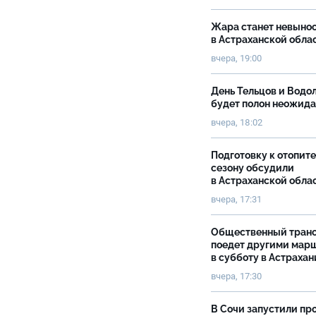
Жара станет невыно
в Астраханской обла
вчера, 19:00
День Тельцов и Водо
будет полон неожид
вчера, 18:02
Подготовку к отопит
сезону обсудили
в Астраханской обла
вчера, 17:31
Общественный тран
поедет другими мар
в субботу в Астрахан
вчера, 17:30
В Сочи запустили пр