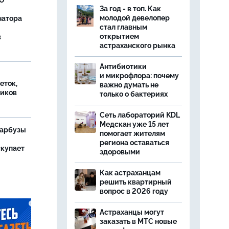
ВО
За год - в топ. Как
молодой девелопер
натора
стал главным
открытием
в
астраханского рынка
Антибиотики
и микрофлора: почему
еток,
важно думать не
иков
только о бактериях
Сеть лабораторий KDL
Медскан уже 15 лет
 арбузы
помогает жителям
региона оставаться
скупает
здоровыми
Как астраханцам
решить квартирный
вопрос в 2026 году
Астраханцы могут
заказать в МТС новые