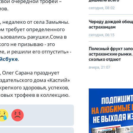
свой очередной трофей –
дешевле всего
мов.
сегодня, 08:02
, недалеко от села Замьяны.
Череду дождей обе
астраханцам
ком требует определенного
сегодня, 06:15
льзовались ракушки.
Сома в
кого не призываю - это
Полезный фрукт зап
е, и решили его отпустить» -
астраханские рынки.
йсбуке
.
сколько отдают
вчера, 21:07
, Олег Сарана празднует
Издательского дома «Каспий»
репкого здоровья, успехов,
новых трофеев в коллекцию.