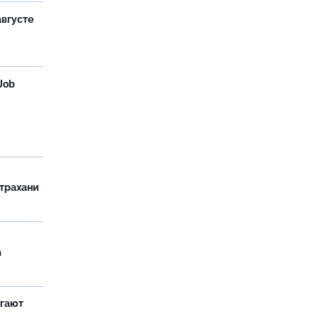
августе
Job
страхани
а
агают