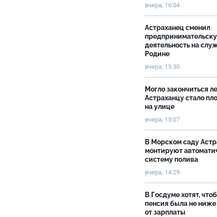
вчера, 16:04
Астраханец сменил
предпринимательск
деятельность на слу
Родине
вчера, 15:30
Могло закончиться ле
Астраханцу стало пл
на улице
вчера, 15:07
В Морском саду Астр
монтируют автомати
систему полива
вчера, 14:29
В Госдуме хотят, что
пенсия была не ниже
от зарплаты