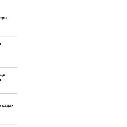
теры
х
аще
н
х садах