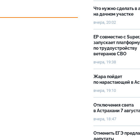
Что нужно сделать в 
на дачном участке
вчера, 20:02
ЕР совместно с Super
запускает платформу
по трудоустройству
ветеранов СВО
вчера, 19:38
Жара пойдет
по нарастающей в А
вчера, 19:10
Отключения света
в Астрахани 7 август
вчера, 18:47
Отменить ЕГЭ предл
депутаты