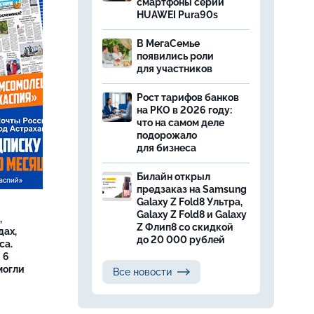
смартфоны серии
HUAWEI Pura90s
В МегаСемье
появились роли
для участников
Рост тарифов банков
на РКО в 2026 году:
что на самом деле
подорожало
для бизнеса
Билайн открыл
предзаказ на Samsung
Galaxy Z Fold8 Ультра,
Galaxy Z Fold8 и Galaxy
,
Z Флип8 со скидкой
дах,
до 20 000 рублей
са.
 6
могли
Все новости