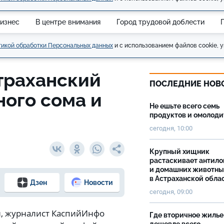
изнес
В центре внимания
Город трудовой доблести
икой обработки Персональных данных
и с использованием файлов cookie, у
траханский
ПОСЛЕДНИЕ НОВ
ого сома и
Не ешьте всего семь
продуктов и омолоди
сегодня, 10:00
Крупный хищник
растаскивает антило
и домашних животны
в Астраханской обла
Дзен
Новости
сегодня, 09:00
и, журналист КаспийИнфо
Где вторичное жилье