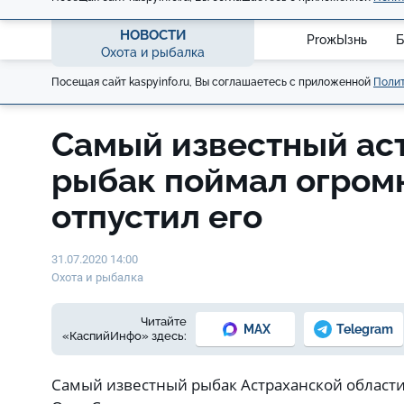
НОВОСТИ
ProжЫзнь
Б
Охота и рыбалка
Посещая сайт kaspyinfo.ru, Вы соглашаетесь с приложенной
Полит
Самый известный ас
рыбак поймал огромн
отпустил его
31.07.2020 14:00
Охота и рыбалка
Читайте
MAX
Telegram
«КаспийИнфо» здесь:
Самый известный рыбак Астраханской област