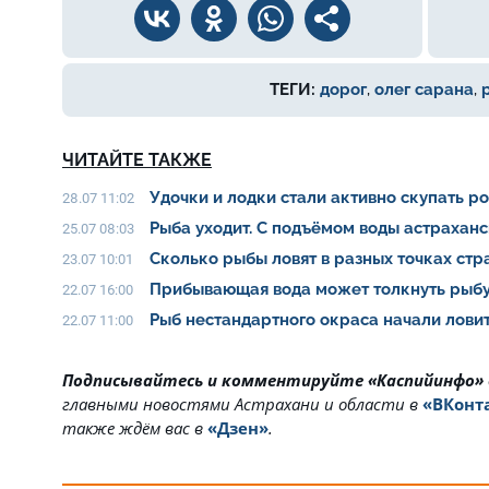
ТЕГИ:
дорог
,
олег сарана
,
ЧИТАЙТЕ ТАКЖЕ
Удочки и лодки стали активно скупать р
28.07 11:02
Рыба уходит. С подъёмом воды астрахан
25.07 08:03
Сколько рыбы ловят в разных точках ст
23.07 10:01
Прибывающая вода может толкнуть рыбу
22.07 16:00
Рыб нестандартного окраса начали ловит
22.07 11:00
Подписывайтесь и комментируйте «Каспийинфо»
главными новостями Астрахани и области в
«ВКонт
также ждём вас в
«Дзен»
.