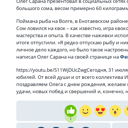
Олег Сарана презентовал в социальных сетях 
большого сома, весом примерно 60 килограм
Поймана рыба на Волге, в Енотаевском районе
Сом ловился на квок – как известно, игра кво
мастерства и опыта. В качестве наживки испо
итоге отпустили. «Я редко отпускаю рыбу и ни
личное дело каждого, но было такое настроени
написал Олег Сарана на своей странице на
Фе
https://youtu.be/S11WjDUcZwg
Сегодня, 31 июля
юбилей. От всей души и от всего коллектива 
поздравляем Олега с днем рождения, желаем к
удачи, новых побед и свершений и, конечно, 
1