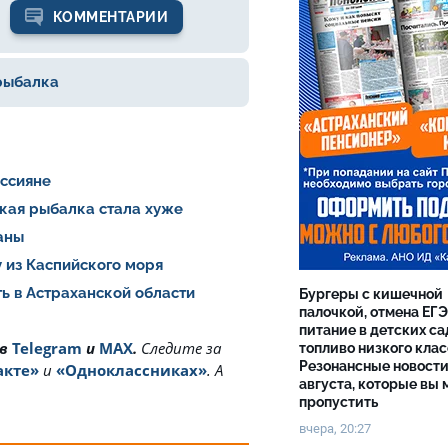
КОММЕНТАРИИ
рыбалка
оссияне
ская рыбалка стала хуже
раны
 из Каспийского моря
ь в Астраханской области
Бургеры с кишечной
палочкой, отмена ЕГЭ
питание в детских са
 в
Telegram
и
MAX
.
Cледите за
топливо низкого клас
Резонансные новости
акте»
и
«Одноклассниках»
. А
августа, которые вы 
пропустить
вчера, 20:27