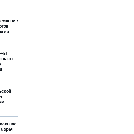
ремление
огов
льгии
емы
ершают
р
ти
ьской
ет
ев
рвальное
ла врач