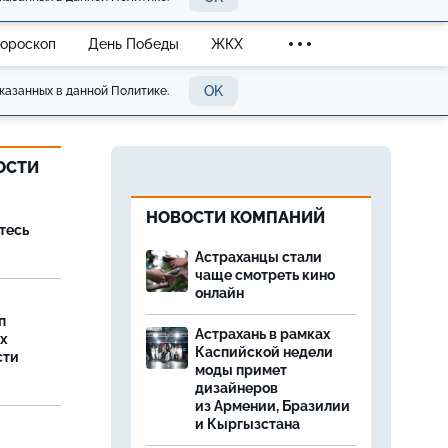
Гороскоп
День Победы
ЖКХ
OK
казанных в данной Политике.
ОСТИ
НОВОСТИ КОМПАНИЙ
тесь
Астраханцы стали
чаще смотреть кино
онлайн
п
Астрахань в рамках
х
Каспийской недели
сти
моды примет
дизайнеров
из Армении, Бразилии
и Кыргызстана