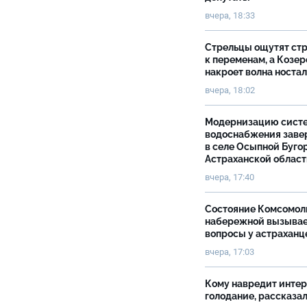
вчера, 18:33
Стрельцы ощутят ст
к переменам, а Козер
накроет волна носта
вчера, 18:02
Модернизацию сист
водоснабжения зав
в селе Осыпной Буго
Астраханской облас
вчера, 17:40
Состояние Комсомол
набережной вызыва
вопросы у астраханц
вчера, 17:03
Кому навредит инте
голодание, рассказа