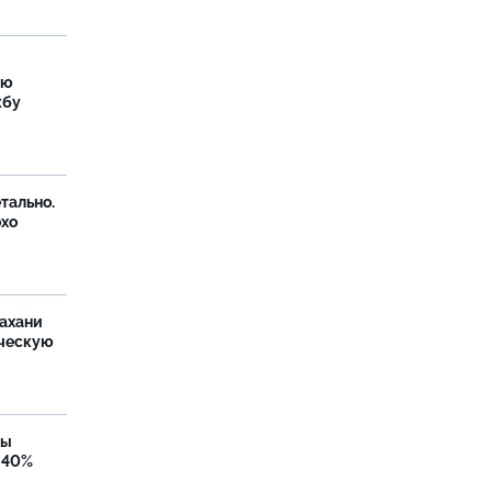
ую
жбу
тально.
охо
ахани
ческую
бы
 40%