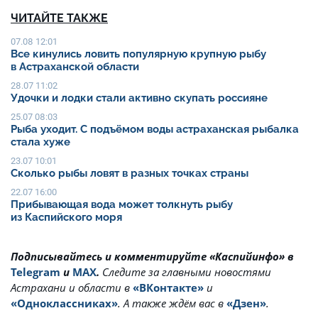
ЧИТАЙТЕ ТАКЖЕ
07.08 12:01
Все кинулись ловить популярную крупную рыбу
в Астраханской области
28.07 11:02
Удочки и лодки стали активно скупать россияне
25.07 08:03
Рыба уходит. С подъёмом воды астраханская рыбалка
стала хуже
23.07 10:01
Сколько рыбы ловят в разных точках страны
22.07 16:00
Прибывающая вода может толкнуть рыбу
из Каспийского моря
Подписывайтесь и комментируйте «Каспийинфо» в
Telegram
и
MAX
.
Cледите за главными новостями
Астрахани и области в
«ВКонтакте»
и
«Одноклассниках»
. А также ждём вас в
«Дзен»
.