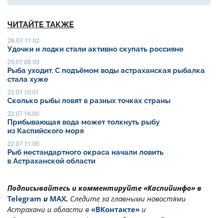
ЧИТАЙТЕ ТАКЖЕ
28.07 11:02
Удочки и лодки стали активно скупать россияне
25.07 08:03
Рыба уходит. С подъёмом воды астраханская рыбалка
стала хуже
23.07 10:01
Сколько рыбы ловят в разных точках страны
22.07 16:00
Прибывающая вода может толкнуть рыбу
из Каспийского моря
22.07 11:00
Рыб нестандартного окраса начали ловить
в Астраханской области
Подписывайтесь и комментируйте «Каспийинфо» в
Telegram
и
MAX
.
Cледите за главными новостями
Астрахани и области в
«ВКонтакте»
и