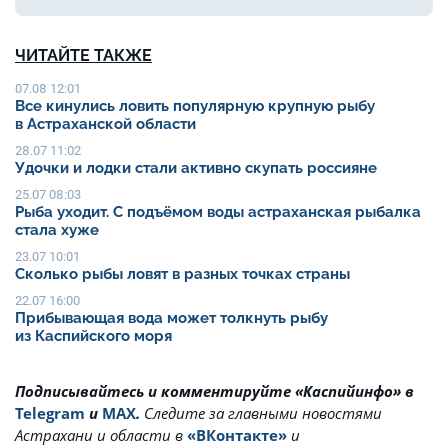
ЧИТАЙТЕ ТАКЖЕ
07.08 12:01
Все кинулись ловить популярную крупную рыбу
в Астраханской области
28.07 11:02
Удочки и лодки стали активно скупать россияне
25.07 08:03
Рыба уходит. С подъёмом воды астраханская рыбалка
стала хуже
23.07 10:01
Сколько рыбы ловят в разных точках страны
22.07 16:00
Прибывающая вода может толкнуть рыбу
из Каспийского моря
Подписывайтесь и комментируйте «Каспийинфо» в
Telegram
и
MAX
.
Cледите за главными новостями
Астрахани и области в
«ВКонтакте»
и