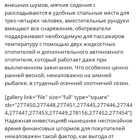
внешних шумов, мягкие сидения с
раскладываются в удобные спальные места для
трех-четырех человек, вместительные рундуки
вмещают все снаряжение, обогреватели
поддерживают необходимую для пассажиров
температуру с помощью двух жидкостных
отопителей и дополнительного автономного
отопителя, который работает даже при
выключенном зажигании. Что особенно ценно
ранней весной, немаловажно на зимней
рыбалке, в студеный осенний охотничий сезон.
[gallery link="file" size="full" type="square"
ids="277450,277448,277451,277445,277446,27744
4,277447,277453,277449,278156,277452,277454"]
Надежная инвестиция
В нынешнее неспокойное
время финансовых штормов для покупателей
немаловажен такой фактор, как выгода от