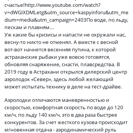
счастье!
http://www.youtube.com/watch?
v=dWGIXDMLetg&utm_source=kaspyinforu&utm_me
dium=media&utm_campaign=2403
По воде, по льду,
пескам и плавням...
Уж какие бы кризисы и напасти не окружали нас,
весну-то никто не отменял. А вместе с весной
вот-вот начнется весенняя путина, к которой
астраханские рыбаки уже вовсю готовятся,
обновляя снаряжение, снасти, плавсредства. В
2019 году в Астрахани открылся дилерский центр
аэролодок «Север», здесь любой желающий
может испытать технику в деле на тест-драйве.
Аэролодки отличаются маневренностью и
скоростью, комфортная скорость по воде до 120
км/ч, по льду 140 км/ч, это в два раза быстрее
конкурентов. За счет жесткого кузова происходит
мгновенная отдача - аэродинамический руль