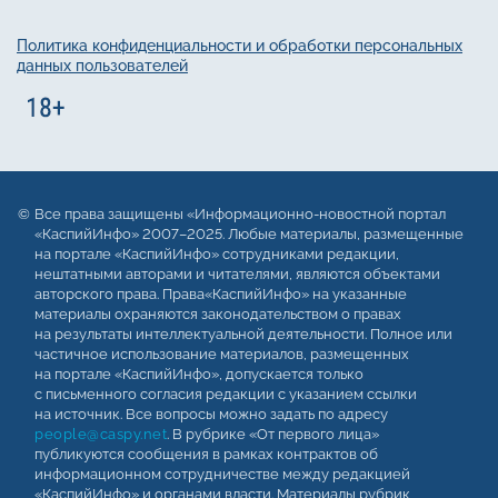
Политика конфиденциальности и обработки персональных
данных пользователей
Все права защищены «Информационно-новостной портал
«КаспийИнфо» 2007–2025. Любые материалы, размещенные
на портале «КаспийИнфо» сотрудниками редакции,
нештатными авторами и читателями, являются объектами
авторского права. Права«КаспийИнфо» на указанные
материалы охраняются законодательством о правах
на результаты интеллектуальной деятельности. Полное или
частичное использование материалов, размещенных
на портале «КаспийИнфо», допускается только
с письменного согласия редакции с указанием ссылки
на источник. Все вопросы можно задать по адресу
people@caspy.net
. В рубрике «От первого лица»
публикуются сообщения в рамках контрактов об
информационном сотрудничестве между редакцией
«КаспийИнфо» и органами власти. Материалы рубрик