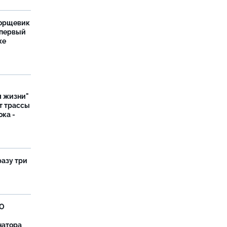
борщевик
 первый
же
я жизни"
т трассы
ока -
разу три
ВО
натора