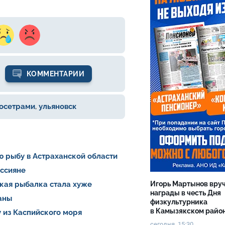
КОММЕНТАРИИ
 осетрами
,
ульяновск
ю рыбу в Астраханской области
оссияне
Игорь Мартынов вру
ская рыбалка стала хуже
награды в честь Дня
раны
физкультурника
в Камызякском райо
 из Каспийского моря
сегодня, 15:30