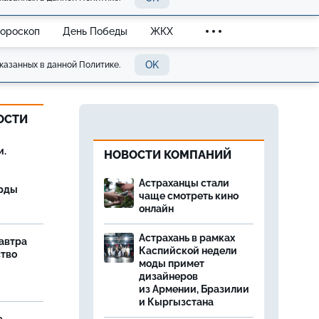
Гороскоп
День Победы
ЖКХ
OK
казанных в данной Политике.
ОСТИ
и.
НОВОСТИ КОМПАНИЙ
Астраханцы стали
орды
чаще смотреть кино
онлайн
Астрахань в рамках
завтра
Каспийской недели
ство
моды примет
дизайнеров
из Армении, Бразилии
и Кыргызстана