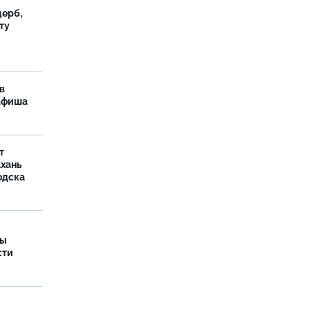
ерб,
ту
в
 афиша
т
ахань
одска
ры
сти