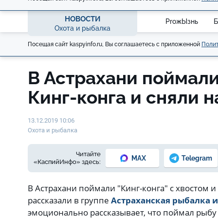
НОВОСТИ
ProжЫзнь
Б
Охота и рыбалка
Посещая сайт kaspyinfo.ru, Вы соглашаетесь с приложенной
Полит
В Астрахани поймали
Кинг-конга и сняли н
13.12.2019 10:06
Охота и рыбалка
Читайте
MAX
Telegram
«КаспийИнфо» здесь:
В Астрахани поймали "Кинг-конга" с хвостом 
рассказали в группе
Астраханская рыбалка и
эмоционально рассказывает, что поймал рыбу