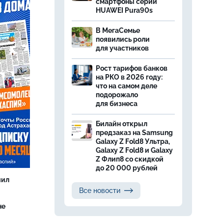
смартфоны серии
HUAWEI Pura90s
В МегаСемье
появились роли
для участников
Рост тарифов банков
на РКО в 2026 году:
что на самом деле
подорожало
для бизнеса
Билайн открыл
предзаказ на Samsung
Galaxy Z Fold8 Ультра,
Galaxy Z Fold8 и Galaxy
Z Флип8 со скидкой
до 20 000 рублей
чил
Все новости
не