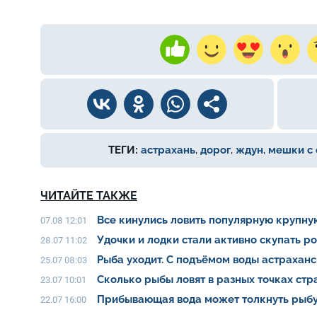
ТЕГИ:
астрахань
,
дорог
,
ждун
,
мешки с
ЧИТАЙТЕ ТАКЖЕ
Все кинулись ловить популярную крупну
07.08 12:01
Удочки и лодки стали активно скупать р
28.07 11:02
Рыба уходит. С подъёмом воды астрахан
25.07 08:03
Сколько рыбы ловят в разных точках ст
23.07 10:01
Прибывающая вода может толкнуть рыбу
22.07 16:00