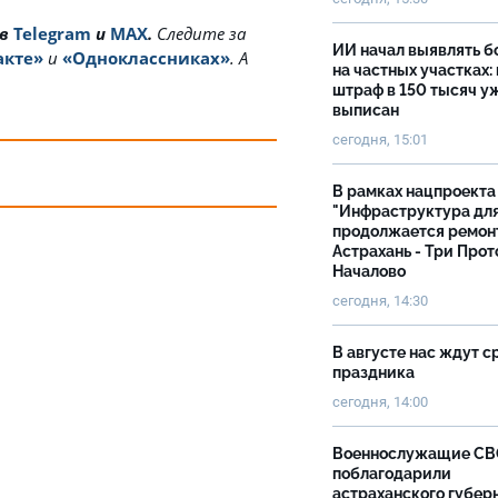
 в
Telegram
и
MAX
.
Cледите за
ИИ начал выявлять 
акте»
и
«Одноклассниках»
. А
на частных участках:
штраф в 150 тысяч у
выписан
сегодня, 15:01
В рамках нацпроекта
"Инфраструктура дл
продолжается ремон
Астрахань - Три Прот
Началово
сегодня, 14:30
В августе нас ждут с
праздника
сегодня, 14:00
Военнослужащие С
поблагодарили
астраханского губер