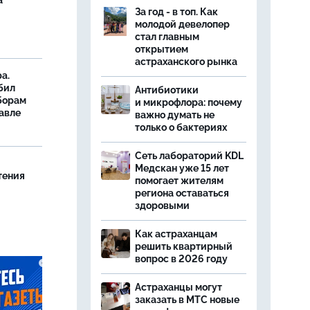
а
За год - в топ. Как
молодой девелопер
стал главным
открытием
астраханского рынка
а.
бил
Антибиотики
борам
и микрофлора: почему
авле
важно думать не
только о бактериях
Сеть лабораторий KDL
Медскан уже 15 лет
тения
помогает жителям
региона оставаться
здоровыми
Как астраханцам
решить квартирный
вопрос в 2026 году
Астраханцы могут
заказать в МТС новые