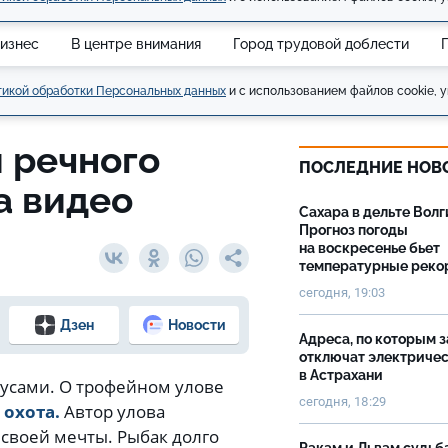
изнес
В центре внимания
Город трудовой доблести
икой обработки Персональных данных
и с использованием файлов cookie, у
 речного
ПОСЛЕДНИЕ НОВ
а видео
Сахара в дельте Волг
Прогноз погоды
на воскресенье бьет
температурные рек
сегодня, 19:03
Дзен
Новости
Адреса, по которым 
отключат электриче
в Астрахани
и усами. О трофейном улове
сегодня, 18:29
 охота.
Автор улова
 своей мечты. Рыбак долго