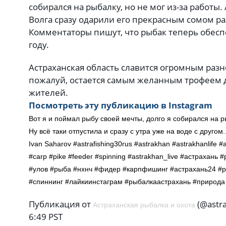
собирался на рыбалку, но не мог из-за работы. 
Волга сразу одарили его прекрасным сомом ра
Комментаторы пишут, что рыбак теперь обес
году.
Астраханская область славится огромным разн
пожалуй, остается самым желанным трофеем д
жителей.
Посмотреть эту публикацию в Instagram
Вот я и поймал рыбу своей мечты, долго я собирался на р
Ну всё таки отпустила и сразу с утра уже на воде с другом...
Ivan Saharov #astrafishing30rus #astrakhan #astrakhanlife #ast
#carp #pike #feeder #spinning #astrakhan_live #астрахан
#улов #рыба #нхнч #фидер #карпфишинг #астрахань24 #
#спиннинг #лайкиинстаграм #рыбалкаастрахань #природа
Публикация от
(@astra
Астраханская рыбалка и охота
6:49 PST