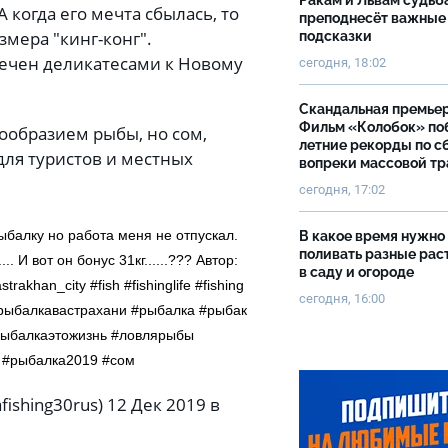
Ракам и Львам судьб
А когда его мечта сбылась, то
преподнесёт важные
змера "кинг-конг".
подсказки
печен деликатесами к Новому
сегодня, 18:02
Скандальная премьер
Фильм «Колобок» по
ообразием рыбы, но сом,
летние рекорды по с
ля туристов и местных
вопреки массовой тр
сегодня, 17:02
ыбалку но работа меня не отпускал.
В какое время нужно
поливать разные рас
.. И вот он бонус 31кг......??? Автор:
в саду и огороде
rakhan_city #fish #fishinglife #fishing
сегодня, 16:00
ь #рыбалкавастрахани #рыбалка #рыбак
рыбалкаэтожизнь #ловлярыбы
 #рыбалка2019 #сом
fishing30rus) 12 Дек 2019 в