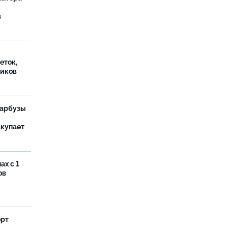
в
еток,
иков
 арбузы
скупает
ах с 1
ов
орт