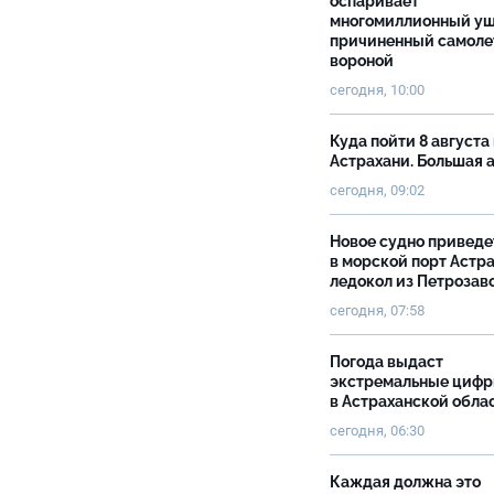
оспаривает
многомиллионный ущ
причиненный самоле
вороной
сегодня, 10:00
Куда пойти 8 августа 
Астрахани. Большая
сегодня, 09:02
Новое судно приведе
в морской порт Астр
ледокол из Петрозав
сегодня, 07:58
Погода выдаст
экстремальные циф
в Астраханской обла
сегодня, 06:30
Каждая должна это