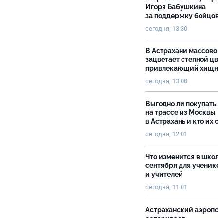
Игоря Бабушкина
за поддержку бойцо
сегодня, 13:30
В Астрахани массово
зацветает степной цв
привлекающий хищн
сегодня, 13:00
Выгодно ли покупать
на трассе из Москвы
в Астрахань и кто их 
сегодня, 12:01
Что изменится в школ
сентября для ученик
и учителей
сегодня, 11:01
Астраханский аэроп