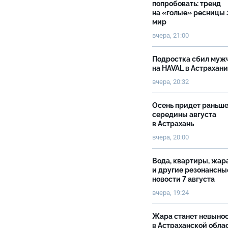
попробовать: тренд
на «голые» ресницы 
мир
вчера, 21:00
Подростка сбил муж
на HAVAL в Астрахан
вчера, 20:32
Осень придет раньш
середины августа
в Астрахань
вчера, 20:00
Вода, квартиры, жар
и другие резонансны
новости 7 августа
вчера, 19:24
Жара станет невыно
в Астраханской обла