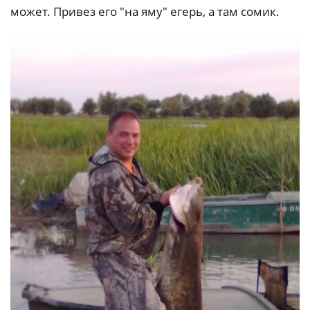
может. Привез его "на яму" егерь, а там сомик.