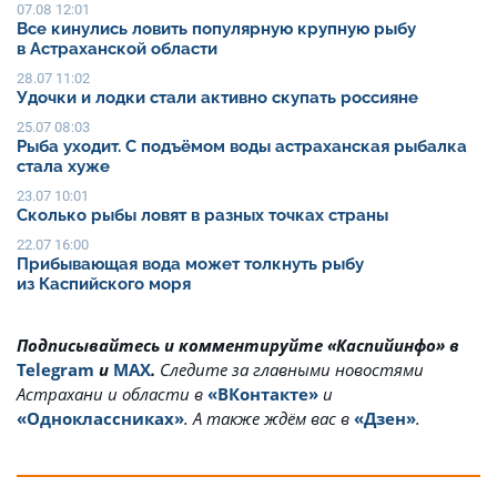
07.08 12:01
Все кинулись ловить популярную крупную рыбу
в Астраханской области
28.07 11:02
Удочки и лодки стали активно скупать россияне
25.07 08:03
Рыба уходит. С подъёмом воды астраханская рыбалка
стала хуже
23.07 10:01
Сколько рыбы ловят в разных точках страны
22.07 16:00
Прибывающая вода может толкнуть рыбу
из Каспийского моря
Подписывайтесь и комментируйте «Каспийинфо» в
Telegram
и
MAX
.
Cледите за главными новостями
Астрахани и области в
«ВКонтакте»
и
«Одноклассниках»
. А также ждём вас в
«Дзен»
.