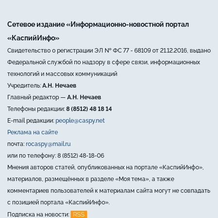
Сетевое издание «Информационно-новостной портал
«КаспийИнфо»
Свидетельство о регистрации ЭЛ № ФС 77 - 68109 от 21.12.2016, выдано
Федеральной службой по надзору в сфере связи, информационных
технологий и массовых коммуникаций
Учредитель:
А.Н. Нечаев
Главный редактор —
А.Н. Нечаев
Телефоны редакции:
8 (8512) 48 18 14
E-mail редакции:
people@caspy.net
Реклама на сайте
почта:
rocaspy@mail.ru
или по телефону: 8 (8512) 48-18-06
Мнения авторов статей, опубликованных на портале «КаспийИнфо»,
материалов, размещённых в разделе «Моя тема», а также
комментариев пользователей к материалам сайта могут не совпадать
с позицией портала «КаспийИнфо».
RSS
Подписка на новости: