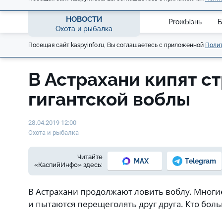
НОВОСТИ
ProжЫзнь
Б
Охота и рыбалка
Посещая сайт kaspyinfo.ru, Вы соглашаетесь с приложенной
Полит
В Астрахани кипят ст
гигантской воблы
28.04.2019 12:00
Охота и рыбалка
Читайте
MAX
Telegram
«КаспийИнфо» здесь:
В Астрахани продолжают ловить воблу. Многи
и пытаются перещеголять друг друга. Кто бол