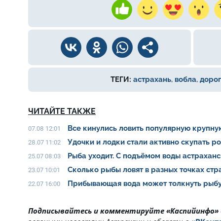
ТЕГИ:
астрахань
,
вобла
,
дорог
ЧИТАЙТЕ ТАКЖЕ
Все кинулись ловить популярную крупну
07.08 12:01
Удочки и лодки стали активно скупать р
28.07 11:02
Рыба уходит. С подъёмом воды астрахан
25.07 08:03
Сколько рыбы ловят в разных точках ст
23.07 10:01
Прибывающая вода может толкнуть рыбу
22.07 16:00
Подписывайтесь и комментируйте «Каспийинфо»