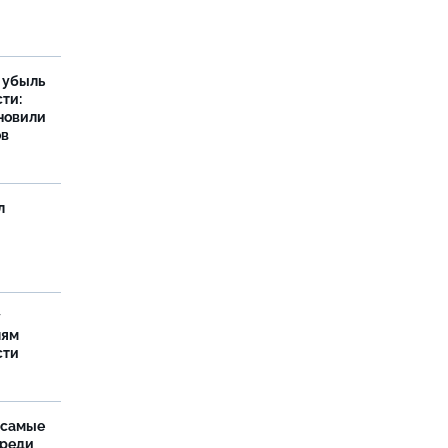
а убыль
ти:
новили
ов
л
у
лям
сти
 самые
среди