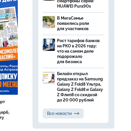
смартфоны серии
HUAWEI Pura90s
В МегаСемье
появились роли
для участников
Рост тарифов банков
на РКО в 2026 году:
что на самом деле
подорожало
для бизнеса
Билайн открыл
предзаказ на Samsung
Galaxy Z Fold8 Ультра,
Galaxy Z Fold8 и Galaxy
Z Флип8 со скидкой
до 20 000 рублей
орт
ерб,
Все новости
ту