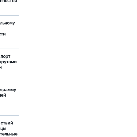
анностей
ельному
сти
спорт
шрутами
и
ограмму
мей
йствий
нцы
ительные