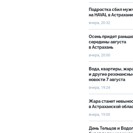
Подростка сбил муж
на HAVAL в Астрахан
вчера, 20:32
Осень придет раньш
середины августа
в Астрахань
вчера, 20:00
Вода, квартиры, жар
и другие резонансны
новости 7 августа
вчера, 19:24
Жара станет невыно
в Астраханской обла
вчера, 19:00
День Тельцов и Водо