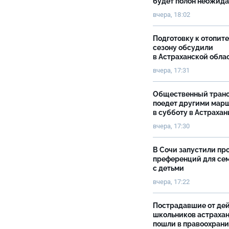
будет полон неожид
вчера, 18:02
Подготовку к отопит
сезону обсудили
в Астраханской обла
вчера, 17:31
Общественный тран
поедет другими мар
в субботу в Астрахан
вчера, 17:30
В Сочи запустили пр
преференций для се
с детьми
вчера, 17:22
Пострадавшие от де
школьников астраха
пошли в правоохран