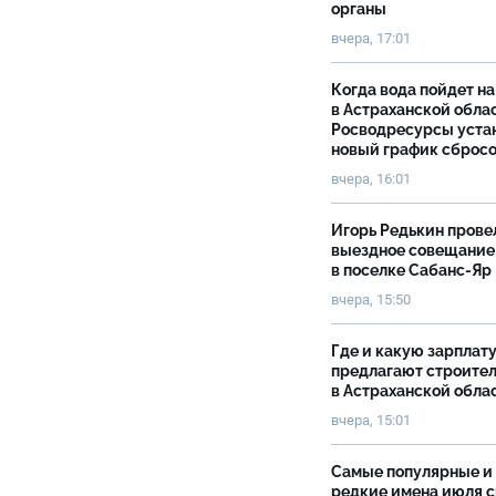
органы
вчера, 17:01
Когда вода пойдет н
в Астраханской облас
Росводресурсы уста
новый график сброс
вчера, 16:01
Игорь Редькин прове
выездное совещание
в поселке Сабанс-Яр
вчера, 15:50
Где и какую зарплат
предлагают строите
в Астраханской обла
вчера, 15:01
Самые популярные и
редкие имена июля 