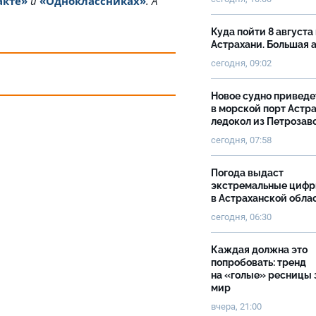
акте»
и
«Одноклассниках»
. А
Куда пойти 8 августа 
Астрахани. Большая
сегодня, 09:02
Новое судно приведе
в морской порт Астр
ледокол из Петрозав
сегодня, 07:58
Погода выдаст
экстремальные циф
в Астраханской обла
сегодня, 06:30
Каждая должна это
попробовать: тренд
на «голые» ресницы 
мир
вчера, 21:00