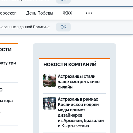
Гороскоп
День Победы
ЖКХ
OK
казанных в данной Политике.
ОСТИ
разу три
НОВОСТИ КОМПАНИЙ
Астраханцы стали
чаще смотреть кино
онлайн
ВО
Астрахань в рамках
натора
Каспийской недели
моды примет
в
дизайнеров
из Армении, Бразилии
и Кыргызстана