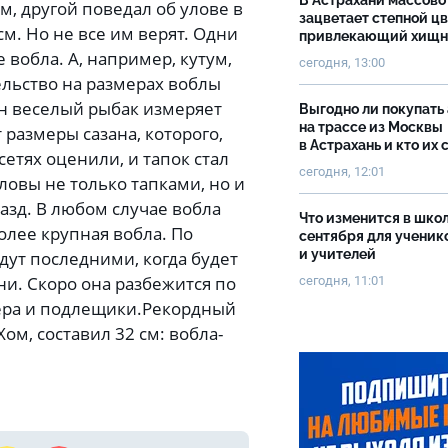
В Астрахани массово
м, другой поведал об улове в
зацветает степной цв
см. Но не все им верят. Одни
привлекающий хищн
е вобла. А, например, кутум,
сегодня, 13:00
льство на размерах воблы
ин веселый рыбак измеряет
Выгодно ли покупать
на трассе из Москвы
размеры сазана, которого,
в Астрахань и кто их 
сетях оценили, и тапок стал
сегодня, 12:01
овы не только тапками, но и
азд. В любом случае вобла
Что изменится в школ
олее крупная вобла. По
сентября для ученик
и учителей
дут последними, когда будет
и. Скоро она разбежится по
сегодня, 11:01
тера и подлещики.
Рекордный
м, составил 32 см: вобла-