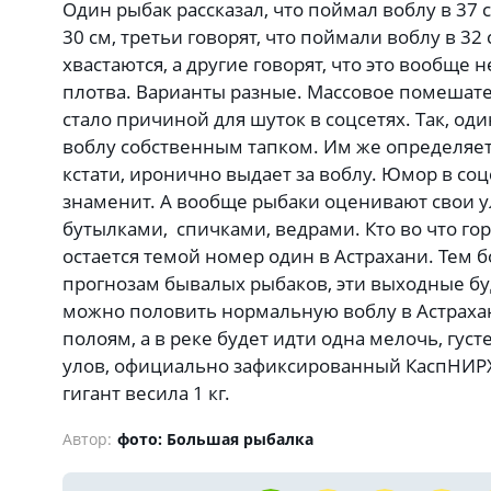
Один рыбак рассказал, что поймал воблу в 37 с
30 см, третьи говорят, что поймали воблу в 32 
хвастаются, а другие говорят, что это вообще н
плотва. Варианты разные. Массовое помешате
стало причиной для шуток в соцсетях. Так, од
воблу собственным тапком. Им же определяет 
кстати, иронично выдает за воблу. Юмор в соц
знаменит. А вообще рыбаки оценивают свои ул
бутылками, спичками, ведрами. Кто во что гор
остается темой номер один в Астрахани. Тем б
прогнозам бывалых рыбаков, эти выходные бу
можно половить нормальную воблу в Астрахан
полоям, а в реке будет идти одна мелочь, гус
улов, официально зафиксированный КаспНИРХо
гигант весила 1 кг.
Автор:
фото: Большая рыбалка