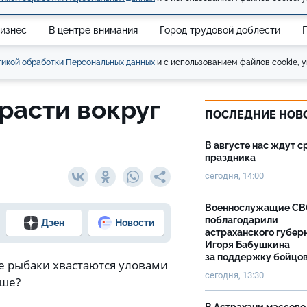
изнес
В центре внимания
Город трудовой доблести
икой обработки Персональных данных
и с использованием файлов cookie, у
расти вокруг
ПОСЛЕДНИЕ НОВ
В августе нас ждут с
праздника
сегодня, 14:00
Военнослужащие С
поблагодарили
Дзен
Новости
астраханского губер
Игоря Бабушкина
за поддержку бойцо
е рыбаки хвастаются уловами
сегодня, 13:30
ьше?