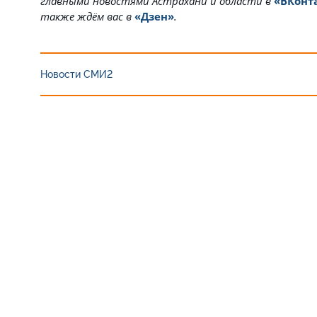
главными новостями Астрахани и области в
«ВКонт
также ждём вас в
«Дзен»
.
Новости СМИ2