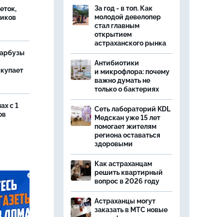
За год - в топ. Как
еток,
молодой девелопер
иков
стал главным
открытием
астраханского рынка
 арбузы
Антибиотики
скупает
и микрофлора: почему
важно думать не
только о бактериях
ах с 1
Сеть лабораторий KDL
ов
Медскан уже 15 лет
помогает жителям
региона оставаться
здоровыми
Как астраханцам
решить квартирный
вопрос в 2026 году
Астраханцы могут
заказать в МТС новые