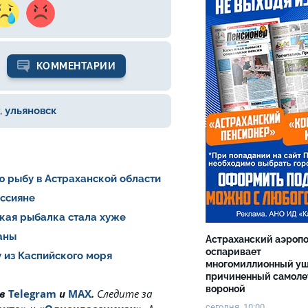
КОММЕНТАРИИ
,
ульяновск
ю рыбу в Астраханской области
оссияне
ская рыбалка стала хуже
раны
Астраханский аэроп
оспаривает
 из Каспийского моря
многомиллионный ущ
причиненный самоле
вороной
 в
Telegram
и
MAX
.
Cледите за
сегодня, 10:00