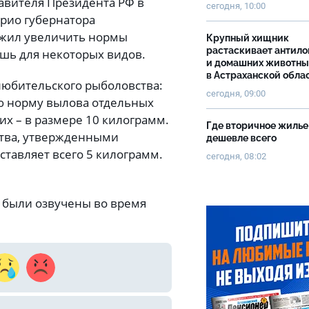
авителя Президента РФ в
сегодня, 10:00
рио губернатора
ожил увеличить нормы
Крупный хищник
растаскивает антило
ишь для некоторых видов.
и домашних животны
в Астраханской обла
любительского рыболовства:
сегодня, 09:00
ую норму вылова отдельных
их – в размере 10 килограмм.
Где вторичное жилье
ства, утвержденными
дешевле всего
ставляет всего 5 килограмм.
сегодня, 08:02
 были озвучены во время