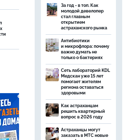
За год - в топ. Как
молодой девелопер
стал главным
открытием
п
астраханского рынка
х
сти
Антибиотики
и микрофлора: почему
важно думать не
только о бактериях
Сеть лабораторий KDL
Медскан уже 15 лет
помогает жителям
региона оставаться
здоровыми
Как астраханцам
решить квартирный
вопрос в 2026 году
Астраханцы могут
заказать в МТС новые