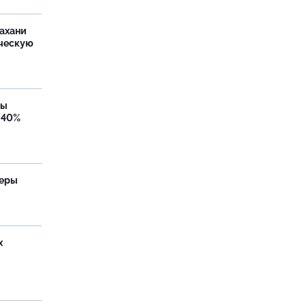
ахани
ческую
бы
 40%
теры
х