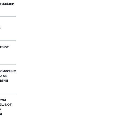
страхани
а
агают
ремление
огов
льгии
емы
ершают
р
ти