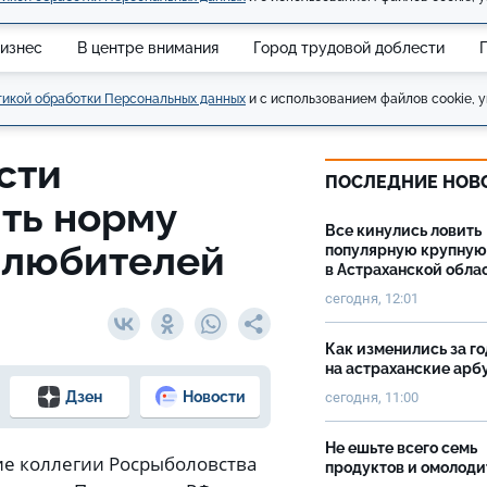
изнес
В центре внимания
Город трудовой доблести
икой обработки Персональных данных
и с использованием файлов cookie, у
сти
ПОСЛЕДНИЕ НОВ
ть норму
Все кинулись ловить
-любителей
популярную крупную
в Астраханской обла
сегодня, 12:01
Как изменились за г
на астраханские ар
Дзен
Новости
сегодня, 11:00
Не ешьте всего семь
ие коллегии Росрыболовства
продуктов и омолоди