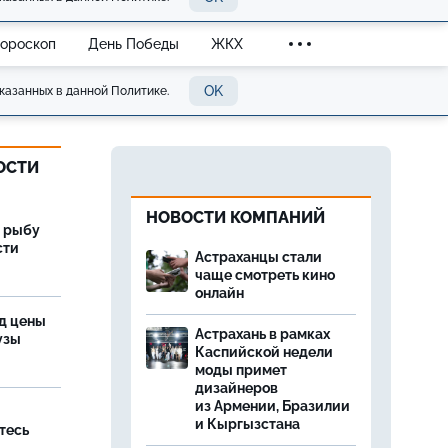
Гороскоп
День Победы
ЖКХ
OK
казанных в данной Политике.
ОСТИ
НОВОСТИ КОМПАНИЙ
 рыбу
сти
Астраханцы стали
чаще смотреть кино
онлайн
од цены
Астрахань в рамках
бузы
Каспийской недели
моды примет
дизайнеров
из Армении, Бразилии
и Кыргызстана
тесь