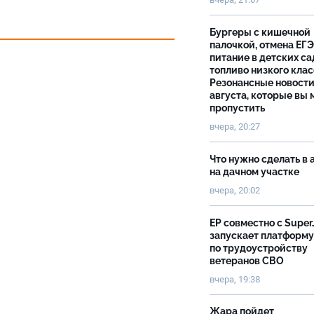
Бургеры с кишечной
палочкой, отмена ЕГЭ
питание в детских са
топливо низкого клас
Резонансные новости
августа, которые вы 
пропустить
вчера, 20:27
Что нужно сделать в 
на дачном участке
вчера, 20:02
ЕР совместно с Super
запускает платформу
по трудоустройству
ветеранов СВО
вчера, 19:38
Жара пойдет