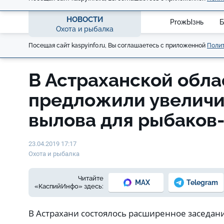
НОВОСТИ
ProжЫзнь
Б
Охота и рыбалка
Посещая сайт kaspyinfo.ru, Вы соглашаетесь с приложенной
Полит
В Астраханской обла
предложили увеличи
вылова для рыбаков
23.04.2019 17:17
Охота и рыбалка
Читайте
MAX
Telegram
«КаспийИнфо» здесь:
В Астрахани состоялось расширенное заседан