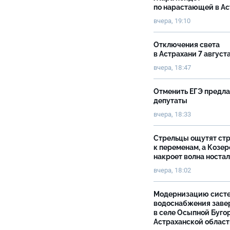
по нарастающей в А
вчера, 19:10
Отключения света
в Астрахани 7 август
вчера, 18:47
Отменить ЕГЭ предл
депутаты
вчера, 18:33
Стрельцы ощутят ст
к переменам, а Козер
накроет волна носта
вчера, 18:02
Модернизацию сист
водоснабжения зав
в селе Осыпной Буго
Астраханской облас