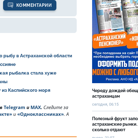
КОММЕНТАРИИ
ю рыбу в Астраханской области
оссияне
ская рыбалка стала хуже
раны
 из Каспийского моря
Череду дождей обе
астраханцам
сегодня, 06:15
 в
Telegram
и
MAX
.
Cледите за
акте»
и
«Одноклассниках»
. А
Полезный фрукт зап
астраханские рынки.
сколько отдают
вчера, 21:07