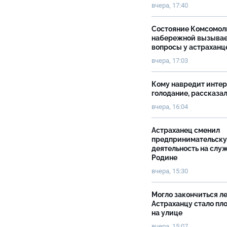
вчера, 17:40
Состояние Комсомол
набережной вызыва
вопросы у астраханц
вчера, 17:03
Кому навредит инте
голодание, рассказа
вчера, 16:04
Астраханец сменил
предпринимательск
деятельность на слу
Родине
вчера, 15:30
Могло закончиться ле
Астраханцу стало пл
на улице
вчера, 15:07