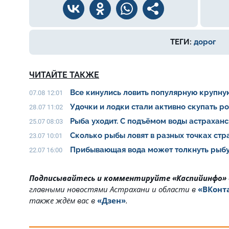
ТЕГИ:
дорог
ЧИТАЙТЕ ТАКЖЕ
Все кинулись ловить популярную крупну
07.08 12:01
Удочки и лодки стали активно скупать р
28.07 11:02
Рыба уходит. С подъёмом воды астрахан
25.07 08:03
Сколько рыбы ловят в разных точках ст
23.07 10:01
Прибывающая вода может толкнуть рыбу
22.07 16:00
Подписывайтесь и комментируйте «Каспийинфо»
главными новостями Астрахани и области в
«ВКонт
также ждём вас в
«Дзен»
.