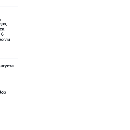
,
дах,
са.
 6
могли
августе
Job