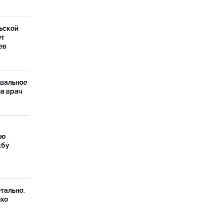
ьской
ет
ев
рвальное
ла врач
ую
жбу
тально.
охо