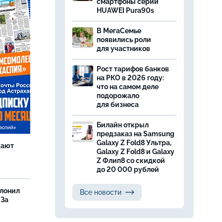
смартфоны серии
HUAWEI Pura90s
В МегаСемье
появились роли
для участников
Рост тарифов банков
на РКО в 2026 году:
что на самом деле
подорожало
для бизнеса
Билайн открыл
предзаказ на Samsung
Galaxy Z Fold8 Ультра,
щают
Galaxy Z Fold8 и Galaxy
Z Флип8 со скидкой
до 20 000 рублей
олонил
Все новости
 За