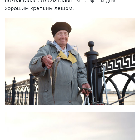
похвасталась своим главным трофеем дня –
хорошим крепким лещом.