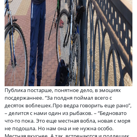
Публика постарше, понятное дело, в эмоциях
посдержаннее. “За полдня поймал всего с
десяток воблешек.Про ведра говорить еще рано”,
– делится с нами один из рыбаков. – “Бедновато
что-то пока. Это еще местная вобла, новая с моря
не подошла. Но нам она и не нужна особо.
Местная вкуснее. А так, встречаются и подлещик,