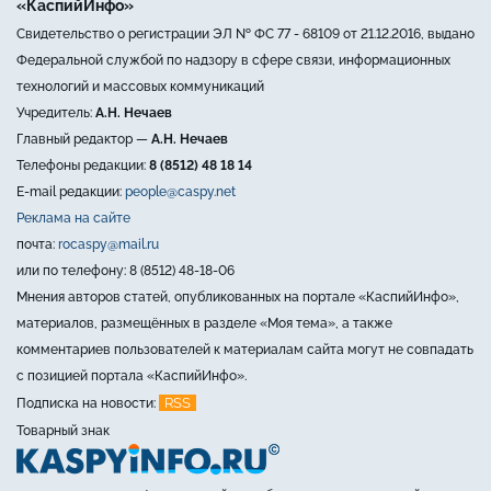
«КаспийИнфо»
Свидетельство о регистрации ЭЛ № ФС 77 - 68109 от 21.12.2016, выдано
Федеральной службой по надзору в сфере связи, информационных
технологий и массовых коммуникаций
Учредитель:
А.Н. Нечаев
Главный редактор —
А.Н. Нечаев
Телефоны редакции:
8 (8512) 48 18 14
E-mail редакции:
people@caspy.net
Реклама на сайте
почта:
rocaspy@mail.ru
или по телефону: 8 (8512) 48-18-06
Мнения авторов статей, опубликованных на портале «КаспийИнфо»,
материалов, размещённых в разделе «Моя тема», а также
комментариев пользователей к материалам сайта могут не совпадать
с позицией портала «КаспийИнфо».
RSS
Подписка на новости:
Товарный знак