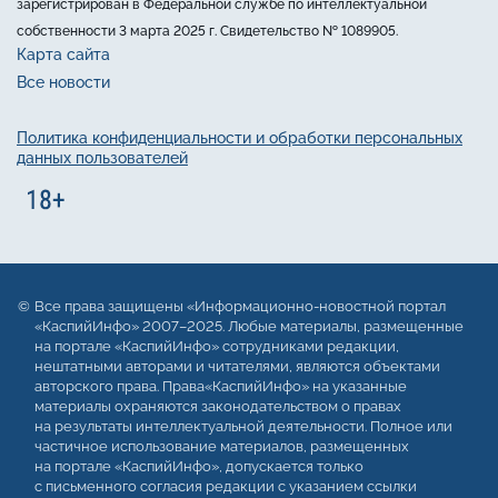
зарегистрирован в Федеральной службе по интеллектуальной
собственности 3 марта 2025 г. Свидетельство № 1089905.
Карта сайта
Все новости
Политика конфиденциальности и обработки персональных
данных пользователей
Все права защищены «Информационно-новостной портал
«КаспийИнфо» 2007–2025. Любые материалы, размещенные
на портале «КаспийИнфо» сотрудниками редакции,
нештатными авторами и читателями, являются объектами
авторского права. Права«КаспийИнфо» на указанные
материалы охраняются законодательством о правах
на результаты интеллектуальной деятельности. Полное или
частичное использование материалов, размещенных
на портале «КаспийИнфо», допускается только
с письменного согласия редакции с указанием ссылки