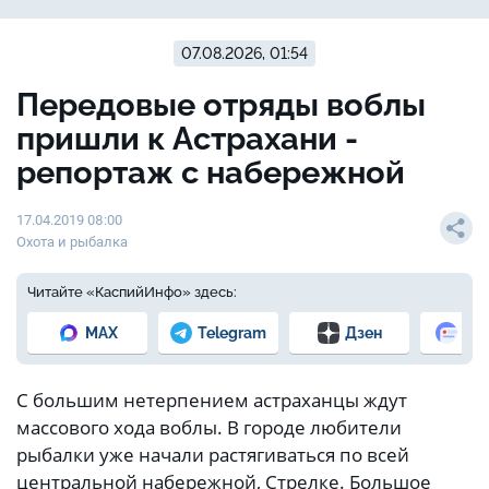
07.08.2026, 01:54
Передовые отряды воблы
пришли к Астрахани -
репортаж с набережной
17.04.2019 08:00
Охота и рыбалка
Читайте «КаспийИнфо» здесь:
MAX
Telegram
Дзен
Но
С большим нетерпением астраханцы ждут
массового хода воблы. В городе любители
рыбалки уже начали растягиваться по всей
центральной набережной, Стрелке. Большое