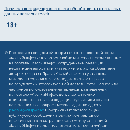
Политика конфиденциальности и обработки персональных
данных пользователей
Все права защищены «Информационно-новостной портал
«КаспийИнфо» 2007–2025. Любые материалы, размещенные
на портале «КаспийИнфо» сотрудниками редакции,
нештатными авторами и читателями, являются объектами
авторского права. Права«КаспийИнфо» на указанные
материалы охраняются законодательством о правах
на результаты интеллектуальной деятельности. Полное или
частичное использование материалов, размещенных
на портале «КаспийИнфо», допускается только
с письменного согласия редакции с указанием ссылки
на источник. Все вопросы можно задать по адресу
people@caspy.net
. В рубрике «От первого лица»
публикуются сообщения в рамках контрактов об
информационном сотрудничестве между редакцией
«КаспийИнфо» и органами власти. Материалы рубрик