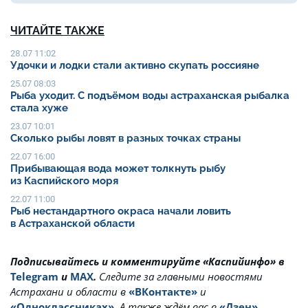
ЧИТАЙТЕ ТАКЖЕ
28.07 11:02
Удочки и лодки стали активно скупать россияне
25.07 08:03
Рыба уходит. С подъёмом воды астраханская рыбалка
стала хуже
23.07 10:01
Сколько рыбы ловят в разных точках страны
22.07 16:00
Прибывающая вода может толкнуть рыбу
из Каспийского моря
22.07 11:00
Рыб нестандартного окраса начали ловить
в Астраханской области
Подписывайтесь и комментируйте «Каспийинфо» в
Telegram
и
MAX
.
Cледите за главными новостями
Астрахани и области в
«ВКонтакте»
и
«Одноклассниках»
. А также ждём вас в
«Дзен»
.