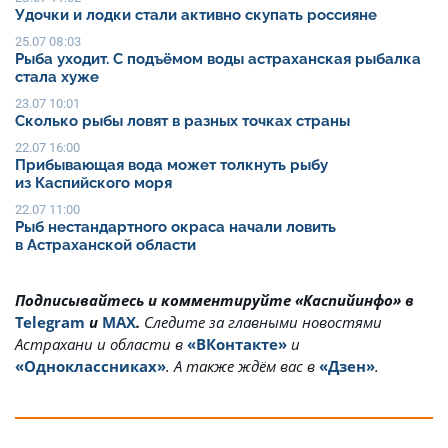
Удочки и лодки стали активно скупать россияне
25.07 08:03
Рыба уходит. С подъёмом воды астраханская рыбалка
стала хуже
23.07 10:01
Сколько рыбы ловят в разных точках страны
22.07 16:00
Прибывающая вода может толкнуть рыбу
из Каспийского моря
22.07 11:00
Рыб нестандартного окраса начали ловить
в Астраханской области
Подписывайтесь и комментируйте «Каспийинфо» в
Telegram
и
MAX
.
Cледите за главными новостями
Астрахани и области в
«ВКонтакте»
и
«Одноклассниках»
. А также ждём вас в
«Дзен»
.