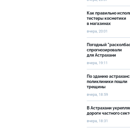
Как правильно испол
тестеры косметики
в магазинах
вчера, 20:01
Погодный "расколба
спрогнозировали
для Астрахани
вчера, 19:11
По зданию астрахан
поликлиники пошли
трещины
вчера, 18:59
В Астрахани укрепл
дороги частного сек
вчера, 18:31