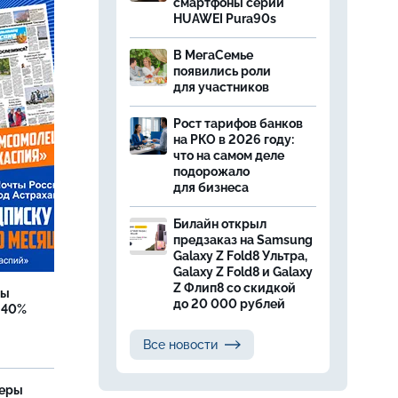
смартфоны серии
HUAWEI Pura90s
В МегаСемье
появились роли
для участников
Рост тарифов банков
на РКО в 2026 году:
что на самом деле
подорожало
для бизнеса
Билайн открыл
предзаказ на Samsung
Galaxy Z Fold8 Ультра,
Galaxy Z Fold8 и Galaxy
Z Флип8 со скидкой
бы
до 20 000 рублей
 40%
Все новости
теры