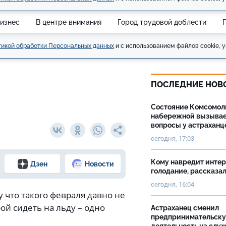
изнес
В центре внимания
Город трудовой доблести
икой обработки Персональных данных
и с использованием файлов cookie, у
ПОСЛЕДНИЕ НОВ
Состояние Комсомол
набережной вызыва
вопросы у астраханц
сегодня, 17:03
Кому навредит инте
Дзен
Новости
голодание, рассказа
сегодня, 16:04
у что такого февраля давно не
ой сидеть на льду – одно
Астраханец сменил
предпринимательск