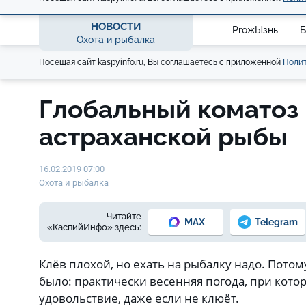
НОВОСТИ
ProжЫзнь
Б
Охота и рыбалка
Посещая сайт kaspyinfo.ru, Вы соглашаетесь с приложенной
Полит
Глобальный коматоз
астраханской рыбы
16.02.2019 07:00
Охота и рыбалка
Читайте
MAX
Telegram
«КаспийИнфо» здесь:
Клёв плохой, но ехать на рыбалку надо. Потом
было: практически весенняя погода, при котор
удовольствие, даже если не клюёт.