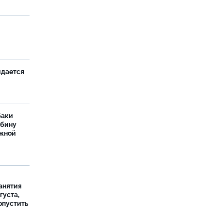
и
идается
баки
ыбину
ежной
занятия
густа,
опустить