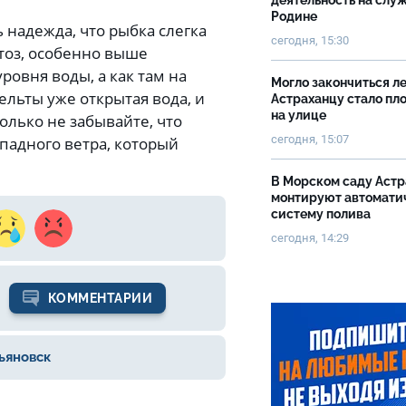
деятельность на слу
Родине
 надежда, что рыбка слегка
сегодня, 15:30
атоз, особенно выше
ровня воды, а как там на
Могло закончиться ле
дельты уже открытая вода, и
Астраханцу стало пл
на улице
олько не забывайте, что
сегодня, 15:07
ападного ветра, который
В Морском саду Астр
монтируют автомати
систему полива
сегодня, 14:29
КОММЕНТАРИИ
ьяновск