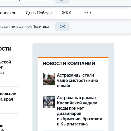
Гороскоп
День Победы
ЖКХ
OK
казанных в данной Политике.
ОСТИ
ьской
НОВОСТИ КОМПАНИЙ
ет
ев
Астраханцы стали
чаще смотреть кино
онлайн
рвальное
Астрахань в рамках
ла врач
Каспийской недели
моды примет
дизайнеров
из Армении, Бразилии
и Кыргызстана
ую