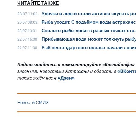
ЧИТАЙТЕ ТАКЖЕ
Удочки и лодки стали активно скупать р
28.07 11:02
Рыба уходит. С подъёмом воды астрахан
25.07 08:03
Сколько рыбы ловят в разных точках ст
23.07 10:01
Прибывающая вода может толкнуть рыбу
22.07 16:00
Рыб нестандартного окраса начали ловит
22.07 11:00
Подписывайтесь и комментируйте «Каспийинфо»
главными новостями Астрахани и области в
«ВКонт
также ждём вас в
«Дзен»
.
Новости СМИ2