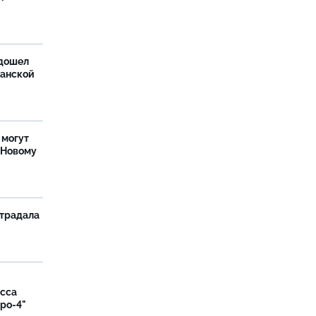
дошел
ханской
 могут
 Новому
страдала
асса
вро-4"