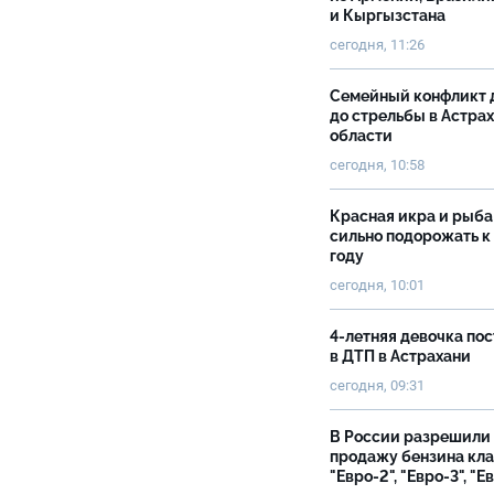
и Кыргызстана
сегодня, 11:26
Семейный конфликт 
до стрельбы в Астра
области
сегодня, 10:58
Красная икра и рыба
сильно подорожать к
году
сегодня, 10:01
4-летняя девочка по
в ДТП в Астрахани
сегодня, 09:31
В России разрешили
продажу бензина кл
"Евро-2", "Евро-3", "Е