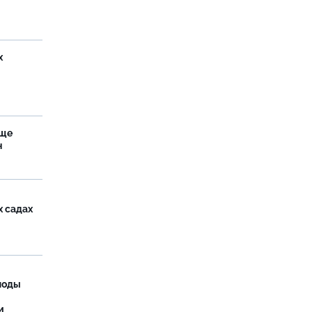
х
аще
н
х садах
моды
и