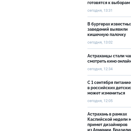
готовятся к выборам
сегодня, 13:31
В бургерах известны
заведений выявили
кишечную палочку
сегодня, 13:02
Астраханцы стали ч
смотреть кино онлай
сегодня, 12:34
С 1 сентября питание
в российских детски
может измениться
сегодня, 12:05
Астрахань в рамках
Каспийской недели 
примет дизайнеров
из Армении, Бразили