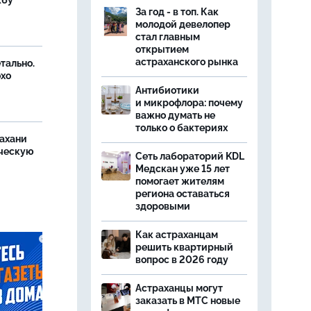
жбу
За год - в топ. Как
молодой девелопер
стал главным
открытием
астраханского рынка
тально.
охо
Антибиотики
и микрофлора: почему
важно думать не
только о бактериях
ахани
ческую
Сеть лабораторий KDL
Медскан уже 15 лет
помогает жителям
региона оставаться
здоровыми
Как астраханцам
решить квартирный
вопрос в 2026 году
Астраханцы могут
заказать в МТС новые