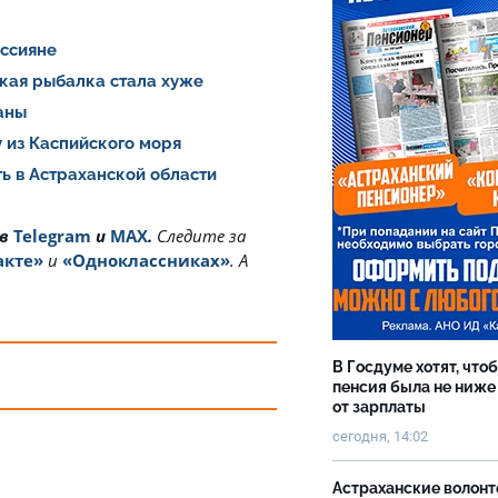
оссияне
ская рыбалка стала хуже
раны
 из Каспийского моря
ь в Астраханской области
 в
Telegram
и
MAX
.
Cледите за
акте»
и
«Одноклассниках»
. А
В Госдуме хотят, что
пенсия была не ниже
от зарплаты
сегодня, 14:02
Астраханские волон