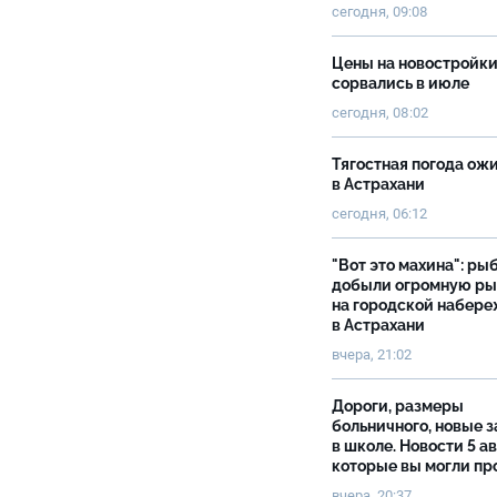
сегодня, 09:08
Цены на новостройк
сорвались в июле
сегодня, 08:02
Тягостная погода ож
в Астрахани
сегодня, 06:12
"Вот это махина": ры
добыли огромную р
на городской набер
в Астрахани
вчера, 21:02
Дороги, размеры
больничного, новые 
в школе. Новости 5 ав
которые вы могли пр
вчера, 20:37