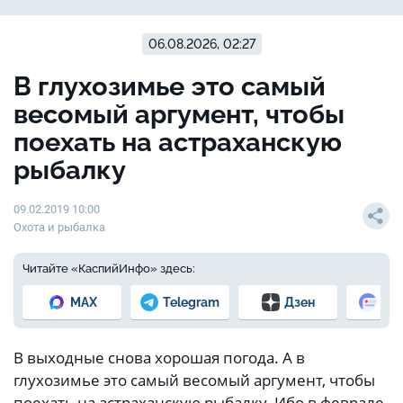
06.08.2026, 02:27
В глухозимье это самый
весомый аргумент, чтобы
поехать на астраханскую
рыбалку
09.02.2019 10:00
Охота и рыбалка
Читайте «КаспийИнфо» здесь:
MAX
Telegram
Дзен
Но
В выходные снова хорошая погода. А в
глухозимье это самый весомый аргумент, чтобы
поехать на астраханскую рыбалку. Ибо в феврале