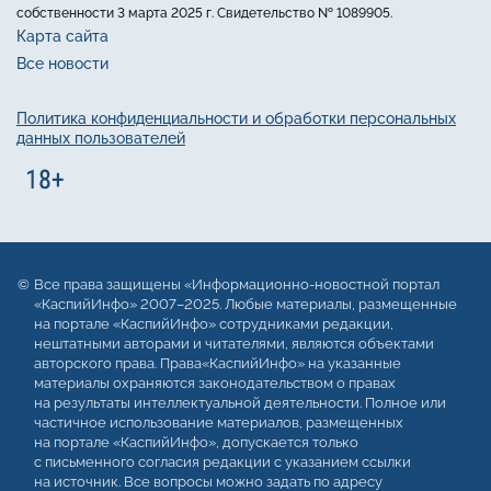
собственности 3 марта 2025 г. Свидетельство № 1089905.
Карта сайта
Все новости
Политика конфиденциальности и обработки персональных
данных пользователей
Все права защищены «Информационно-новостной портал
«КаспийИнфо» 2007–2025. Любые материалы, размещенные
на портале «КаспийИнфо» сотрудниками редакции,
нештатными авторами и читателями, являются объектами
авторского права. Права«КаспийИнфо» на указанные
материалы охраняются законодательством о правах
на результаты интеллектуальной деятельности. Полное или
частичное использование материалов, размещенных
на портале «КаспийИнфо», допускается только
с письменного согласия редакции с указанием ссылки
на источник. Все вопросы можно задать по адресу