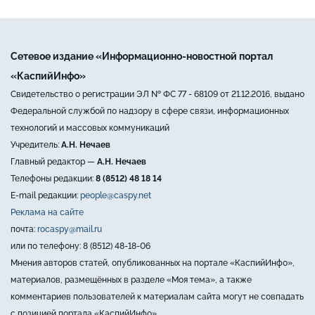
Сетевое издание «Информационно-новостной портал
«КаспийИнфо»
Свидетельство о регистрации ЭЛ № ФС 77 - 68109 от 21.12.2016, выдано
Федеральной службой по надзору в сфере связи, информационных
технологий и массовых коммуникаций
Учредитель:
А.Н. Нечаев
Главный редактор —
А.Н. Нечаев
Телефоны редакции:
8 (8512) 48 18 14
E-mail редакции:
people@caspy.net
Реклама на сайте
почта:
rocaspy@mail.ru
или по телефону: 8 (8512) 48-18-06
Мнения авторов статей, опубликованных на портале «КаспийИнфо»,
материалов, размещённых в разделе «Моя тема», а также
комментариев пользователей к материалам сайта могут не совпадать
с позицией портала «КаспийИнфо».