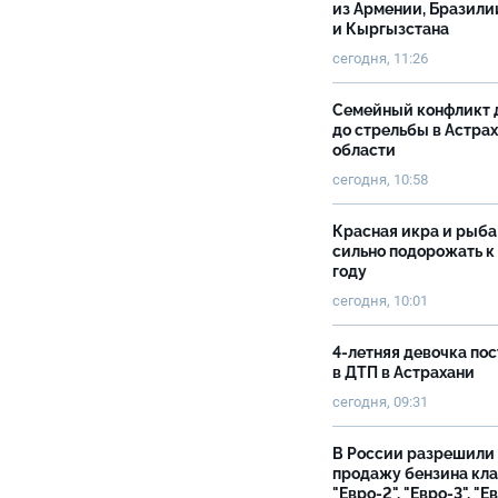
из Армении, Бразили
и Кыргызстана
сегодня, 11:26
Семейный конфликт 
до стрельбы в Астра
области
сегодня, 10:58
Красная икра и рыба
сильно подорожать к
году
сегодня, 10:01
4-летняя девочка по
в ДТП в Астрахани
сегодня, 09:31
В России разрешили
продажу бензина кл
"Евро-2", "Евро-3", "Е