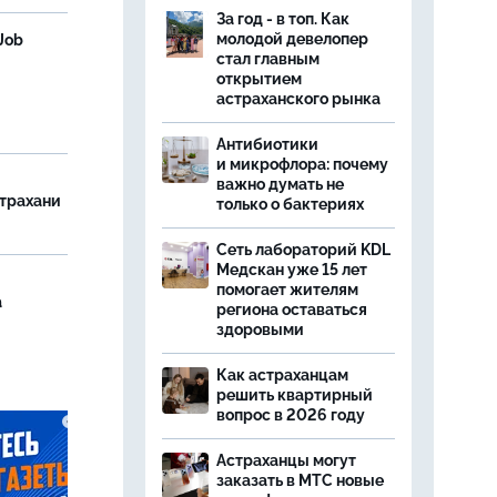
За год - в топ. Как
молодой девелопер
Job
стал главным
открытием
астраханского рынка
Антибиотики
и микрофлора: почему
важно думать не
страхани
только о бактериях
Сеть лабораторий KDL
Медскан уже 15 лет
помогает жителям
а
региона оставаться
здоровыми
Как астраханцам
решить квартирный
вопрос в 2026 году
Астраханцы могут
заказать в МТС новые