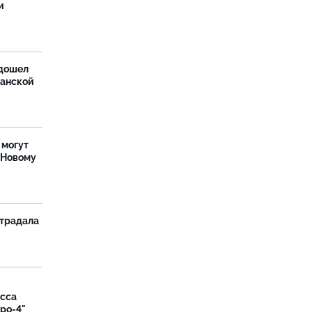
и
дошел
ханской
 могут
 Новому
страдала
асса
вро-4"