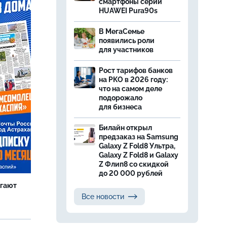
смартфоны серии
HUAWEI Pura90s
В МегаСемье
появились роли
для участников
Рост тарифов банков
на РКО в 2026 году:
что на самом деле
подорожало
для бизнеса
Билайн открыл
предзаказ на Samsung
Galaxy Z Fold8 Ультра,
Galaxy Z Fold8 и Galaxy
Z Флип8 со скидкой
до 20 000 рублей
агают
Все новости