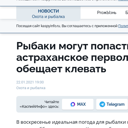
НОВОСТИ
ProжЫзнь
Б
Охота и рыбалка
Посещая сайт kaspyinfo.ru, Вы соглашаетесь с приложенной
Полит
Рыбаки могут попаст
астраханское первол
обещает клевать
22.01.2021 19:00
Охота и рыбалка
Читайте
MAX
Telegram
«КаспийИнфо» здесь:
В воскресенье идеальная погода для рыбалки 