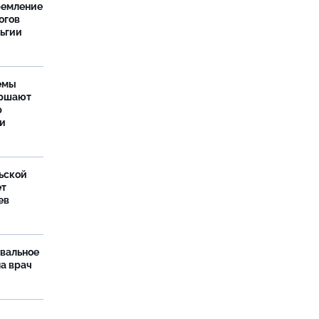
ремление
огов
льгии
емы
ершают
р
ти
ьской
ет
ев
рвальное
ла врач