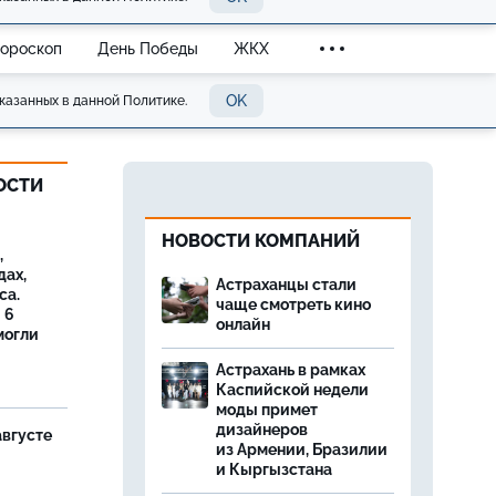
Гороскоп
День Победы
ЖКХ
OK
казанных в данной Политике.
ОСТИ
НОВОСТИ КОМПАНИЙ
,
дах,
Астраханцы стали
са.
чаще смотреть кино
 6
онлайн
могли
Астрахань в рамках
Каспийской недели
моды примет
дизайнеров
августе
из Армении, Бразилии
и Кыргызстана