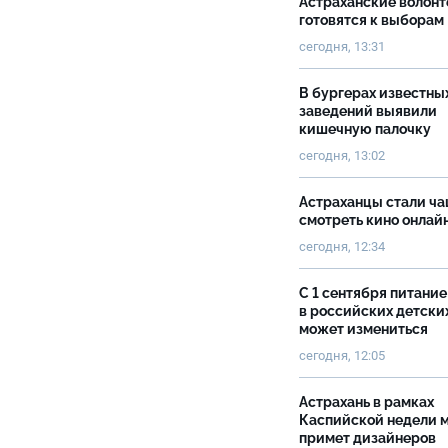
Астраханские волон
готовятся к выборам
сегодня, 13:31
В бургерах известны
заведений выявили
кишечную палочку
сегодня, 13:02
Астраханцы стали ч
смотреть кино онлай
сегодня, 12:34
С 1 сентября питание
в российских детски
может измениться
сегодня, 12:05
Астрахань в рамках
Каспийской недели 
примет дизайнеров