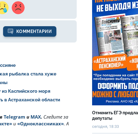
КОММЕНТАРИИ
оссияне
ская рыбалка стала хуже
раны
 из Каспийского моря
ь в Астраханской области
Отменить ЕГЭ предл
 в
Telegram
и
MAX
.
Cледите за
депутаты
акте»
и
«Одноклассниках»
. А
сегодня, 18:33