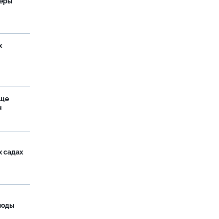
теры
х
аще
н
х садах
моды