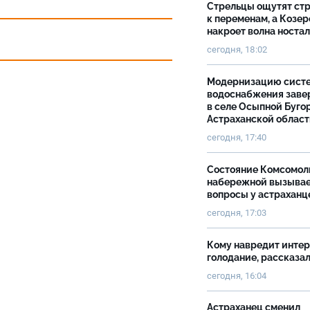
Стрельцы ощутят ст
к переменам, а Козер
накроет волна носта
сегодня, 18:02
Модернизацию сист
водоснабжения зав
в селе Осыпной Буго
Астраханской облас
сегодня, 17:40
Состояние Комсомол
набережной вызыва
вопросы у астраханц
сегодня, 17:03
Кому навредит инте
голодание, рассказа
сегодня, 16:04
Астраханец сменил