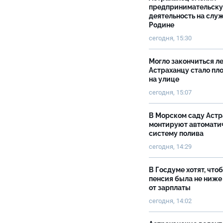
предпринимательск
деятельность на слу
Родине
сегодня, 15:30
Могло закончиться ле
Астраханцу стало пл
на улице
сегодня, 15:07
В Морском саду Астр
монтируют автомати
систему полива
сегодня, 14:29
В Госдуме хотят, что
пенсия была не ниже
от зарплаты
сегодня, 14:02