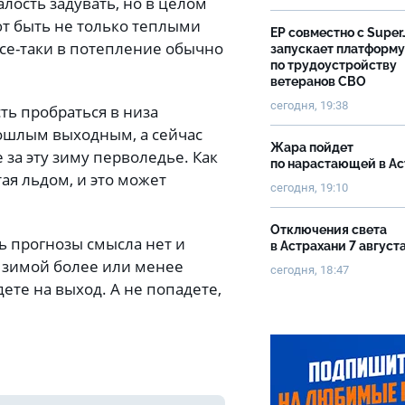
алость задувать, но в целом
т быть не только теплыми
ЕР совместно с Super
се-таки в потепление обычно
запускает платформу
по трудоустройству
ветеранов СВО
сегодня, 19:38
ть пробраться в низа
рошлым выходным, а сейчас
Жара пойдет
 за эту зиму перволедье. Как
по нарастающей в А
ая льдом, и это может
сегодня, 19:10
Отключения света
ь прогнозы смысла нет и
в Астрахани 7 август
ой зимой более или менее
сегодня, 18:47
дете на выход. А не попадете,