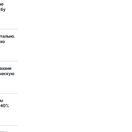
ую
жбу
тально.
охо
ахани
ческую
бы
 40%