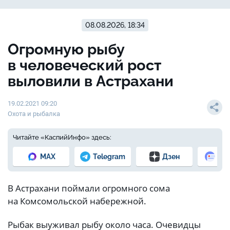
08.08.2026, 18:34
Огромную рыбу
в человеческий рост
выловили в Астрахани
19.02.2021 09:20
Охота и рыбалка
Читайте «КаспийИнфо» здесь:
MAX
Telegram
Дзен
Но
В Астрахани поймали огромного сома
на Комсомольской набережной.
Рыбак выуживал рыбу около часа. Очевидцы