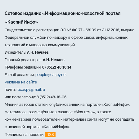
Сетевое издание «Информационно-новостной портал
«КаспийИнфо»
Свидетельство о регистрации ЭЛ № ФС 77 - 68109 от 21.12.2016, выдано
Федеральной службой по надзору в сфере связи, информационных
технологий и массовых коммуникаций
Учредитель:
А.Н. Нечаев
Главный редактор —
А.Н. Нечаев
Телефоны редакции:
8 (8512) 48 18 14
E-mail редакции:
people@caspy.net
Реклама на сайте
почта:
rocaspy@mail.ru
или по телефону: 8 (8512) 48-18-06
Мнения авторов статей, опубликованных на портале «КаспийИнфо»,
материалов, размещённых в разделе «Моя тема», а также
комментариев пользователей к материалам сайта могут не совпадать
с позицией портала «КаспийИнфо».
RSS
Подписка на новости: