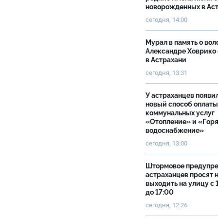
новорожденных в Ас
сегодня, 14:00
Мурал в память о вол
Александре Ховрико
в Астрахани
сегодня, 13:31
У астраханцев появи
новый способ оплаты
коммунальных услуг
«Отопление» и «Гор
водоснабжение»
сегодня, 13:00
Штормовое предупр
астраханцев просят 
выходить на улицу с 
до 17:00
сегодня, 12:26