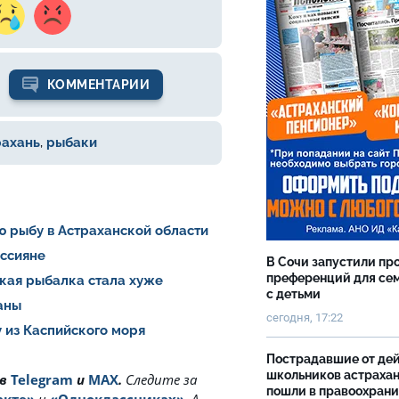
КОММЕНТАРИИ
рахань
,
рыбаки
ю рыбу в Астраханской области
оссияне
В Сочи запустили пр
преференций для се
ская рыбалка стала хуже
с детьми
раны
сегодня, 17:22
 из Каспийского моря
Пострадавшие от де
школьников астраха
 в
Telegram
и
MAX
.
Cледите за
пошли в правоохран
акте»
и
«Одноклассниках»
. А