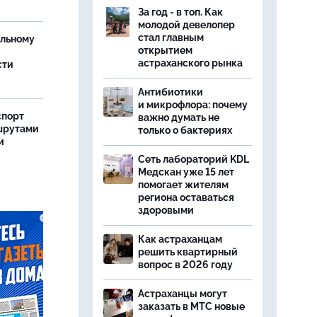
За год - в топ. Как
молодой девелопер
стал главным
ельному
открытием
астраханского рынка
сти
Антибиотики
и микрофлора: почему
спорт
важно думать не
шрутами
только о бактериях
и
Сеть лабораторий KDL
Медскан уже 15 лет
помогает жителям
региона оставаться
здоровыми
Как астраханцам
решить квартирный
вопрос в 2026 году
Астраханцы могут
заказать в МТС новые