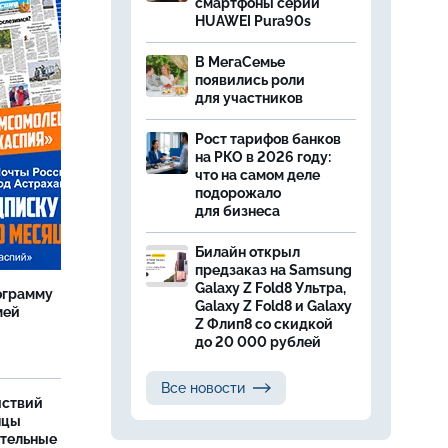
смартфоны серии
HUAWEI Pura90s
В МегаСемье
появились роли
для участников
Рост тарифов банков
на РКО в 2026 году:
что на самом деле
подорожало
для бизнеса
Билайн открыл
предзаказ на Samsung
Galaxy Z Fold8 Ультра,
ограмму
Galaxy Z Fold8 и Galaxy
мей
Z Флип8 со скидкой
до 20 000 рублей
Все новости
йствий
нцы
ительные