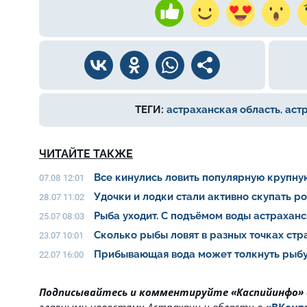
ТЕГИ:
астраханская область
,
аст
ЧИТАЙТЕ ТАКЖЕ
Все кинулись ловить популярную крупну
07.08 12:01
Удочки и лодки стали активно скупать р
28.07 11:02
Рыба уходит. С подъёмом воды астрахан
25.07 08:03
Сколько рыбы ловят в разных точках ст
23.07 10:01
Прибывающая вода может толкнуть рыбу
22.07 16:00
Подписывайтесь и комментируйте «Каспийинфо»
главными новостями Астрахани и области в
«ВКонт