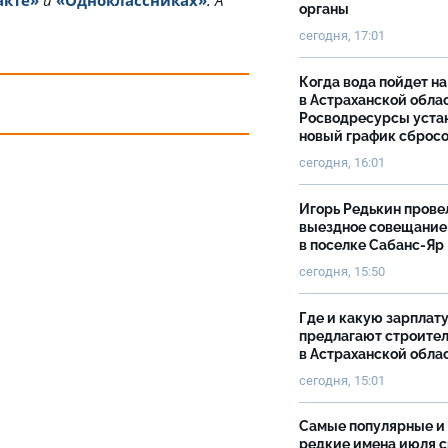
органы
сегодня, 17:01
Когда вода пойдет н
в Астраханской облас
Росводресурсы уста
новый график сброс
сегодня, 16:01
Игорь Редькин прове
выездное совещание
в поселке Сабанс-Яр
сегодня, 15:50
Где и какую зарплат
предлагают строите
в Астраханской обла
сегодня, 15:01
Самые популярные и
редкие имена июля 