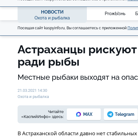
НОВОСТИ
ProжЫзнь
Б
Охота и рыбалка
Посещая сайт kaspyinfo.ru, Вы соглашаетесь с приложенной
Полит
Астраханцы рискуют
ради рыбы
Местные рыбаки выходят на опа
21.03.2021 14:30
Охота и рыбалка
Читайте
MAX
Telegram
«КаспийИнфо» здесь:
В Астраханской области давно нет стабильных