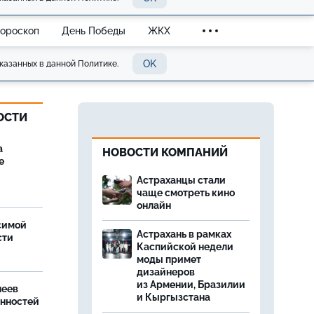
Гороскоп
День Победы
ЖКХ
OK
казанных в данной Политике.
ОСТИ
а
НОВОСТИ КОМПАНИЙ
е
Астраханцы стали
чаще смотреть кино
онлайн
симой
Астрахань в рамках
сти
Каспийской недели
моды примет
дизайнеров
из Армении, Бразилии
леев
и Кыргызстана
анностей