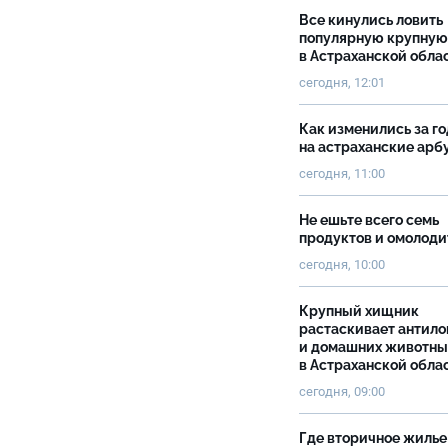
Все кинулись ловить
популярную крупную
в Астраханской обла
сегодня, 12:01
Как изменились за г
на астраханские ар
сегодня, 11:00
Не ешьте всего семь
продуктов и омолоди
сегодня, 10:00
Крупный хищник
растаскивает антило
и домашних животны
в Астраханской обла
сегодня, 09:00
Где вторичное жилье