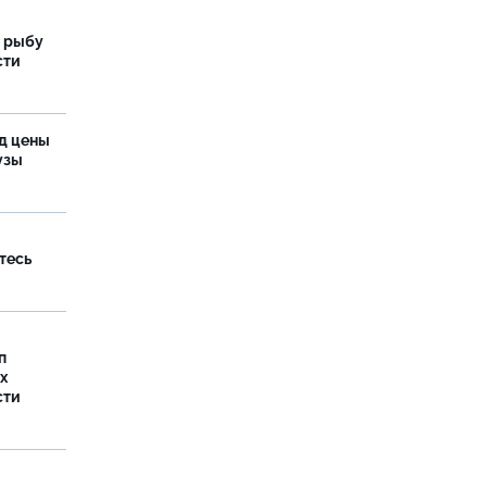
 рыбу
сти
од цены
бузы
тесь
п
х
сти