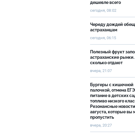
дешевле всего
сегодня, 08:02
Череду дождей обе
астраханцам
сегодня, 06:15
Полезный фрукт зап
астраханские рынки.
сколько отдают
вчера, 21:07
Бургеры с кишечной
палочкой, отмена ЕГЭ
питание в детских са
топливо низкого клас
Резонансные новости
августа, которые вы 
пропустить
вчера, 20:27