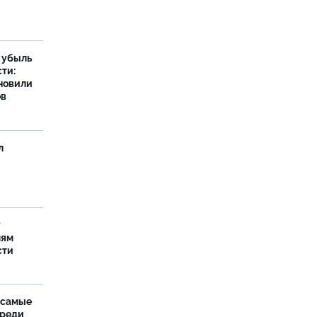
а убыль
ти:
новили
ов
л
у
лям
сти
 самые
среди