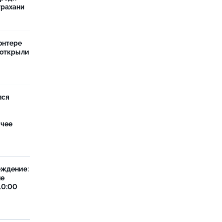
трахани
онтере
 открыли
лся
ячее
еждение:
не
10:00