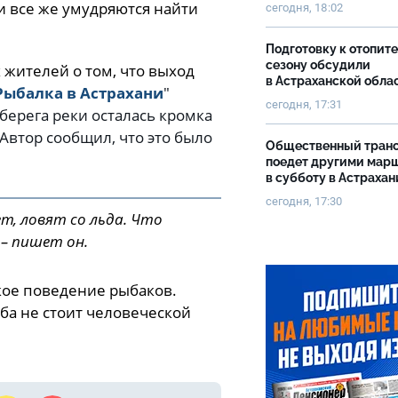
 все же умудряются найти
сегодня, 18:02
Подготовку к отопит
сезону обсудили
жителей о том, что выход
в Астраханской обла
Рыбалка в Астрахани
"
сегодня, 17:31
берега реки осталась кромка
 Автор сообщил, что это было
Общественный тран
поедет другими мар
в субботу в Астрахан
сегодня, 17:30
т, ловят со льда. Что
 – пишет он.
кое поведение рыбаков.
ба не стоит человеческой