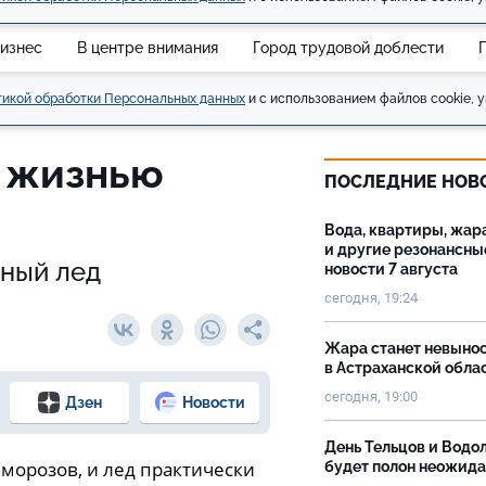
изнес
В центре внимания
Город трудовой доблести
икой обработки Персональных данных
и с использованием файлов cookie, у
 жизнью
ПОСЛЕДНИЕ НОВ
Вода, квартиры, жар
и другие резонансны
сный лед
новости 7 августа
сегодня, 19:24
Жара станет невыно
в Астраханской обла
сегодня, 19:00
Дзен
Новости
День Тельцов и Водо
 морозов, и лед практически
будет полон неожид