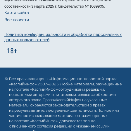
собственности 3 марта 2025 г. Свидетельство № 1089905.
Карта сайта
Все новости
Политика конфиденциальности и обработки персональных
данных пользователей
Все права защищены «Информационно-новостной портал
«КаспийИнфо» 2007–2025. Любые материалы, размещенные
на портале «КаспийИнфо» сотрудниками редакции,
нештатными авторами и читателями, являются объектами
авторского права. Права«КаспийИнфо» на указанные
материалы охраняются законодательством о правах
на результаты интеллектуальной деятельности. Полное или
частичное использование материалов, размещенных
на портале «КаспийИнфо», допускается только
с письменного согласия редакции с указанием ссылки