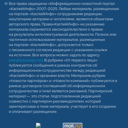
Все права защищены «Информационно-новостной портал
«КаспийИнфо» 2007–2025. Любые материалы, размещенные
на портале «КаспийИнфо» сотрудниками редакции,
нештатными авторами и читателями, являются объектами
авторского права. Права«КаспийИнфо» на указанные
материалы охраняются законодательством о правах
на результаты интеллектуальной деятельности. Полное или
частичное использование материалов, размещенных
на портале «КаспийИнфо», допускается только
с письменного согласия редакции с указанием ссылки
на источник. Все вопросы можно задать по адресу
people@caspy.net
. В рубрике «От первого лица»
публикуются сообщения в рамках контрактов об
информационном сотрудничестве между редакцией
«КаспийИнфо» и органами власти. Материалы рубрик
«Новости партнёров» и «Новости компаний» публикуются в
рамках договоров (соглашений) об информационном
сотрудничестве и (или) являются рекламой. Партнёрский
материал — это статья, подготовленная редакцией
совместно с партнёром-рекламодателем, который
заинтересован в теме материала, участвует в его создании
и оплачивает размещение.