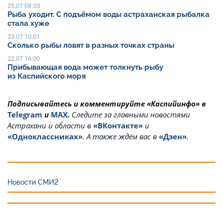
25.07 08:03
Рыба уходит. С подъёмом воды астраханская рыбалка
стала хуже
23.07 10:01
Сколько рыбы ловят в разных точках страны
22.07 16:00
Прибывающая вода может толкнуть рыбу
из Каспийского моря
Подписывайтесь и комментируйте «Каспийинфо» в
Telegram
и
MAX
.
Cледите за главными новостями
Астрахани и области в
«ВКонтакте»
и
«Одноклассниках»
. А также ждём вас в
«Дзен»
.
Новости СМИ2