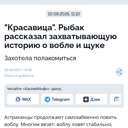
10.08.2026, 11:10
"Красавица". Рыбак
рассказал захватывающую
историю о вобле и щуке
Захотела полакомиться
20.04.2021 19:43
Охота и рыбалка
Читайте «КаспийИнфо» здесь:
MAX
Telegram
Дзен
Но
Астраханцы продолжают самозабвенно ловить
воблу. Многим везет: воблу ловят стабильно,