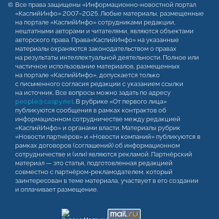
Все права защищены «Информационно-новостной портал
«КаспийИнфо» 2007–2025. Любые материалы, размещенные
на портале «КаспийИнфо» сотрудниками редакции,
нештатными авторами и читателями, являются объектами
авторского права. Права«КаспийИнфо» на указанные
материалы охраняются законодательством о правах
на результаты интеллектуальной деятельности. Полное или
частичное использование материалов, размещенных
на портале «КаспийИнфо», допускается только
с письменного согласия редакции с указанием ссылки
на источник. Все вопросы можно задать по адресу
people@caspy.net
. В рубрике «От первого лица»
публикуются сообщения в рамках контрактов об
информационном сотрудничестве между редакцией
«КаспийИнфо» и органами власти. Материалы рубрик
«Новости партнёров» и «Новости компаний» публикуются в
рамках договоров (соглашений) об информационном
сотрудничестве и (или) являются рекламой. Партнёрский
материал — это статья, подготовленная редакцией
совместно с партнёром-рекламодателем, который
заинтересован в теме материала, участвует в его создании
и оплачивает размещение.