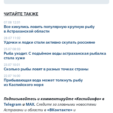
ЧИТАЙТЕ ТАКЖЕ
07.08 12:01
Все кинулись ловить популярную крупную рыбу
в Астраханской области
28.07 11:02
Удочки и лодки стали активно скупать россияне
25.07 08:03
Рыба уходит. С подъёмом воды астраханская рыбалка
стала хуже
23.07 10:01
Сколько рыбы ловят в разных точках страны
22.07 16:00
Прибывающая вода может толкнуть рыбу
из Каспийского моря
Подписывайтесь и комментируйте «Каспийинфо» в
Telegram
и
MAX
.
Cледите за главными новостями
Астрахани и области в
«ВКонтакте»
и