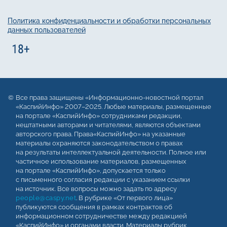
Политика конфиденциальности и обработки персональных
данных пользователей
Все права защищены «Информационно-новостной портал
«КаспийИнфо» 2007–2025. Любые материалы, размещенные
на портале «КаспийИнфо» сотрудниками редакции,
нештатными авторами и читателями, являются объектами
авторского права. Права«КаспийИнфо» на указанные
материалы охраняются законодательством о правах
на результаты интеллектуальной деятельности. Полное или
частичное использование материалов, размещенных
на портале «КаспийИнфо», допускается только
с письменного согласия редакции с указанием ссылки
на источник. Все вопросы можно задать по адресу
people@caspy.net
. В рубрике «От первого лица»
публикуются сообщения в рамках контрактов об
информационном сотрудничестве между редакцией
«КаспийИнфо» и органами власти. Материалы рубрик