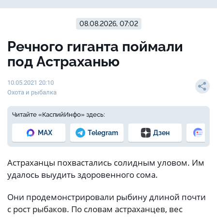
08.08.2026, 07:02
Речного гиганта поймали
под Астраханью
10.05.2021 20:10
Охота и рыбалка
Читайте «КаспийИнфо» здесь:
MAX
Telegram
Дзен
Но
Астраханцы похвастались солидным уловом. Им
удалось выудить здоровенного сома.
Они продемонстрировали рыбину длиной почти
с рост рыбаков. По словам астраханцев, вес