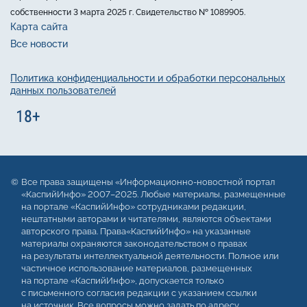
собственности 3 марта 2025 г. Свидетельство № 1089905.
Карта сайта
Все новости
Политика конфиденциальности и обработки персональных
данных пользователей
Все права защищены «Информационно-новостной портал
«КаспийИнфо» 2007–2025. Любые материалы, размещенные
на портале «КаспийИнфо» сотрудниками редакции,
нештатными авторами и читателями, являются объектами
авторского права. Права«КаспийИнфо» на указанные
материалы охраняются законодательством о правах
на результаты интеллектуальной деятельности. Полное или
частичное использование материалов, размещенных
на портале «КаспийИнфо», допускается только
с письменного согласия редакции с указанием ссылки
на источник. Все вопросы можно задать по адресу