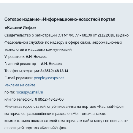
Сетевое издание «Информационно-новостной портал
«КаспийИнфо»
Свидетельство о регистрации ЭЛ № ФС 77 - 68109 от 21.12.2016, выдано
Федеральной службой по надзору в сфере связи, информационных
технологий и массовых коммуникаций
Учредитель:
А.Н. Нечаев
Главный редактор —
А.Н. Нечаев
Телефоны редакции:
8 (8512) 48 18 14
E-mail редакции:
people@caspy.net
Реклама на сайте
почта:
rocaspy@mail.ru
или по телефону: 8 (8512) 48-18-06
Мнения авторов статей, опубликованных на портале «КаспийИнфо»,
материалов, размещённых в разделе «Моя тема», а также
комментариев пользователей к материалам сайта могут не совпадать
с позицией портала «КаспийИнфо».