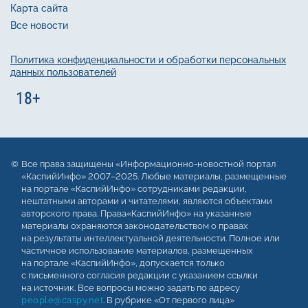
Карта сайта
Все новости
Политика конфиденциальности и обработки персональных
данных пользователей
Все права защищены «Информационно-новостной портал
«КаспийИнфо» 2007–2025. Любые материалы, размещенные
на портале «КаспийИнфо» сотрудниками редакции,
нештатными авторами и читателями, являются объектами
авторского права. Права«КаспийИнфо» на указанные
материалы охраняются законодательством о правах
на результаты интеллектуальной деятельности. Полное или
частичное использование материалов, размещенных
на портале «КаспийИнфо», допускается только
с письменного согласия редакции с указанием ссылки
на источник. Все вопросы можно задать по адресу
people@caspy.net
. В рубрике «От первого лица»