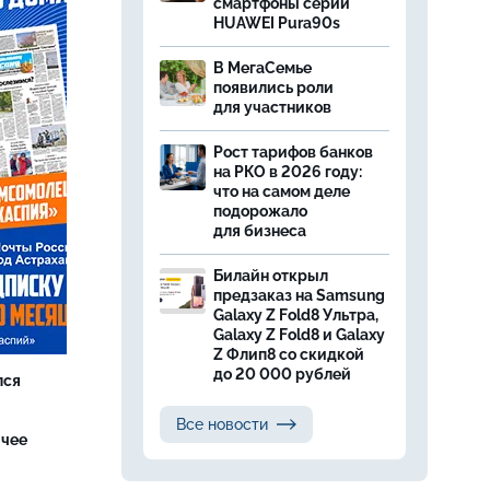
смартфоны серии
HUAWEI Pura90s
В МегаСемье
появились роли
для участников
Рост тарифов банков
на РКО в 2026 году:
что на самом деле
подорожало
для бизнеса
Билайн открыл
предзаказ на Samsung
Galaxy Z Fold8 Ультра,
Galaxy Z Fold8 и Galaxy
Z Флип8 со скидкой
до 20 000 рублей
лся
Все новости
ячее