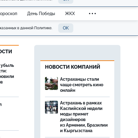
Гороскоп
День Победы
ЖКХ
OK
казанных в данной Политике.
ОСТИ
а убыль
НОВОСТИ КОМПАНИЙ
ти:
новили
Астраханцы стали
ов
чаще смотреть кино
онлайн
Астрахань в рамках
л
Каспийской недели
моды примет
дизайнеров
из Армении, Бразилии
и Кыргызстана