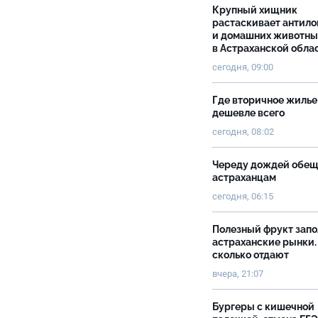
Крупный хищник
растаскивает антило
и домашних животны
в Астраханской обла
сегодня, 09:00
Где вторичное жилье
дешевле всего
сегодня, 08:02
Череду дождей обе
астраханцам
сегодня, 06:15
Полезный фрукт зап
астраханские рынки.
сколько отдают
вчера, 21:07
Бургеры с кишечной