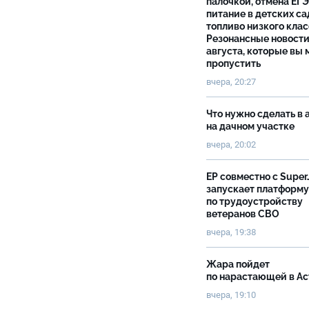
палочкой, отмена ЕГЭ
питание в детских са
топливо низкого клас
Резонансные новости
августа, которые вы 
пропустить
вчера, 20:27
Что нужно сделать в 
на дачном участке
вчера, 20:02
ЕР совместно с Super
запускает платформу
по трудоустройству
ветеранов СВО
вчера, 19:38
Жара пойдет
по нарастающей в А
вчера, 19:10