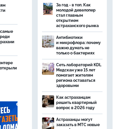
у
За год - в топ. Как
лям
молодой девелопер
сти
стал главным
открытием
астраханского рынка
 самые
среди
Антибиотики
трахани
и микрофлора: почему
важно думать не
только о бактериях
онтере
Сеть лабораторий KDL
 открыли
Медскан уже 15 лет
помогает жителям
региона оставаться
здоровыми
Как астраханцам
решить квартирный
вопрос в 2026 году
Астраханцы могут
заказать в МТС новые