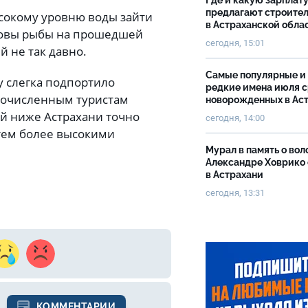
Где и какую зарплат
предлагают строите
ысокому уровню воды зайти
в Астраханской обла
ловы рыбы на прошедшей
сегодня, 15:01
й не так давно.
Самые популярные и
у слегка подпортило
редкие имена июля 
гочисленным туристам
новорожденных в Ас
ой ниже Астрахани точно
сегодня, 14:00
 тем более высокими
Мурал в память о вол
Александре Ховрико
в Астрахани
сегодня, 13:31
КОММЕНТАРИИ