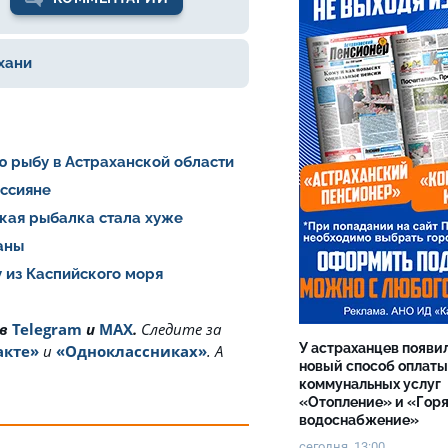
хани
ю рыбу в Астраханской области
оссияне
ская рыбалка стала хуже
раны
 из Каспийского моря
 в
Telegram
и
MAX
.
Cледите за
У астраханцев появи
акте»
и
«Одноклассниках»
. А
новый способ оплаты
коммунальных услуг
«Отопление» и «Гор
водоснабжение»
сегодня, 13:00