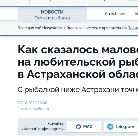
НОВОСТИ
ProжЫзнь
Б
Охота и рыбалка
Посещая сайт kaspyinfo.ru, Вы соглашаетесь с приложенной
Полит
Как сказалось малов
на любительской ры
в Астраханской обл
С рыбалкой ниже Астрахани точн
27.10.2021 10:00
Охота и рыбалка
Читайте
MAX
Telegram
«КаспийИнфо» здесь: