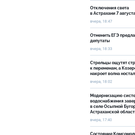
Отключения света
в Астрахани 7 август
вчера, 18:47
Отменить ЕГЭ предл
депутаты
вчера, 18:33
Стрельцы ощутят ст
к переменам, а Козер
накроет волна носта
вчера, 18:02
Модернизацию сист
водоснабжения зав
в селе Осыпной Буго
Астраханской облас
вчера, 17:40
Состояние Комсомол