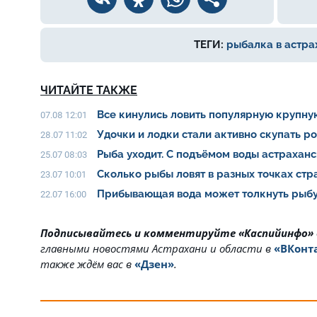
ТЕГИ:
рыбалка в астра
ЧИТАЙТЕ ТАКЖЕ
Все кинулись ловить популярную крупну
07.08 12:01
Удочки и лодки стали активно скупать р
28.07 11:02
Рыба уходит. С подъёмом воды астрахан
25.07 08:03
Сколько рыбы ловят в разных точках ст
23.07 10:01
Прибывающая вода может толкнуть рыбу
22.07 16:00
Подписывайтесь и комментируйте «Каспийинфо»
главными новостями Астрахани и области в
«ВКонт
также ждём вас в
«Дзен»
.