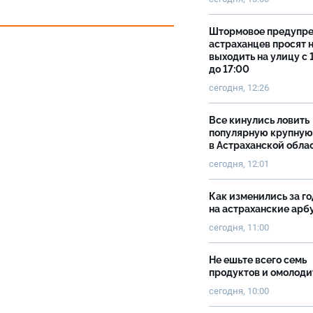
Штормовое предупр
астраханцев просят 
выходить на улицу с 
до 17:00
сегодня, 12:26
Все кинулись ловить
популярную крупную
в Астраханской обла
сегодня, 12:01
Как изменились за г
на астраханские ар
сегодня, 11:00
Не ешьте всего семь
продуктов и омолоди
сегодня, 10:00