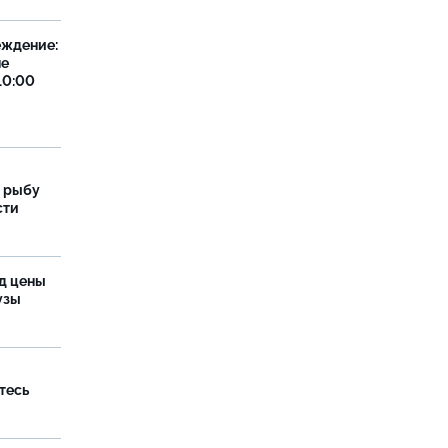
еждение:
не
10:00
 рыбу
сти
од цены
бузы
тесь