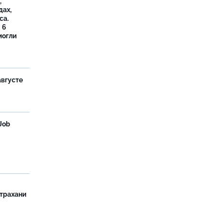
,
дах,
са.
 6
могли
августе
Job
страхани