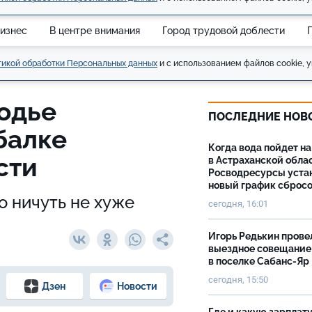
изнес
В центре внимания
Город трудовой доблести
икой обработки Персональных данных
и с использованием файлов cookie, у
одье
ПОСЛЕДНИЕ НОВ
балке
Когда вода пойдет н
асти
в Астраханской облас
Росводресурсы уста
новый график сброс
о ничуть не хуже
сегодня, 16:01
Игорь Редькин прове
выездное совещание
в поселке Сабанс-Яр
сегодня, 15:50
Дзен
Новости