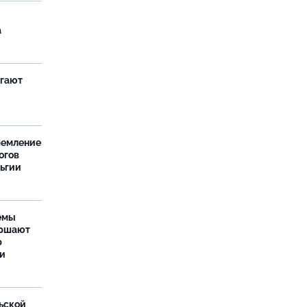
а
агают
ремление
огов
льгии
емы
ершают
р
ти
ьской