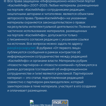
Все права защищены «Информационно-новостной портал
«КаспийИнфо» 2007–2025. Любые материалы, размещенные
на портале «КаспийИнфо» сотрудниками редакции,
нештатными авторами и читателями, являются объектами
авторского права. Права«КаспийИнфо» на указанные
материалы охраняются законодательством о правах
на результаты интеллектуальной деятельности. Полное или
частичное использование материалов, размещенных
на портале «КаспийИнфо», допускается только
с письменного согласия редакции с указанием ссылки
на источник. Все вопросы можно задать по адресу
people@caspy.net
. В рубрике «От первого лица»
публикуются сообщения в рамках контрактов об
информационном сотрудничестве между редакцией
«КаспийИнфо» и органами власти. Материалы рубрик
«Новости партнёров» и «Новости компаний» публикуются в
рамках договоров (соглашений) об информационном
сотрудничестве и (или) являются рекламой. Партнёрский
материал — это статья, подготовленная редакцией
совместно с партнёром-рекламодателем, который
заинтересован в теме материала, участвует в его создании
и оплачивает размещение.