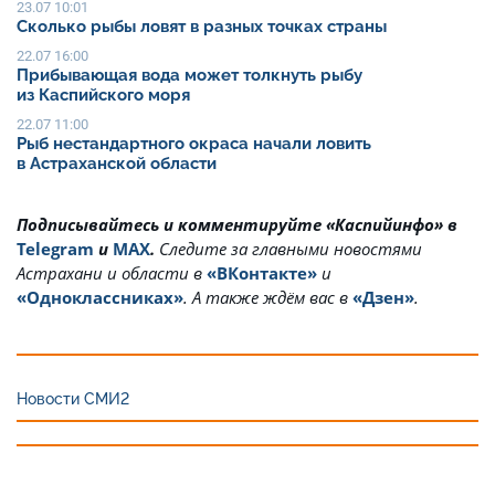
23.07 10:01
Сколько рыбы ловят в разных точках страны
22.07 16:00
Прибывающая вода может толкнуть рыбу
из Каспийского моря
22.07 11:00
Рыб нестандартного окраса начали ловить
в Астраханской области
Подписывайтесь и комментируйте «Каспийинфо» в
Telegram
и
MAX
.
Cледите за главными новостями
Астрахани и области в
«ВКонтакте»
и
«Одноклассниках»
. А также ждём вас в
«Дзен»
.
Новости СМИ2