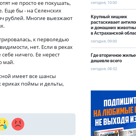
отят не просто ее покушать,
сегодня, 10:00
. Еще бы - на Селенских
Крупный хищник
сяч рублей. Многие выезжают
растаскивает антило
ах.
и домашних животны
в Астраханской обла
нтрировалась, к перволедью
сегодня, 09:00
видимости, нет. Если в реках
 себе ничего. Ее нерест
Где вторичное жилье
дешевле всего
о май.
сегодня, 08:02
весной имеет все шансы
х ериках поймы и дельты,