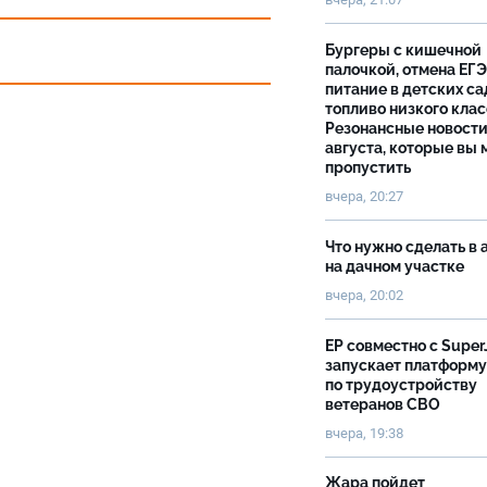
Бургеры с кишечной
палочкой, отмена ЕГЭ
питание в детских са
топливо низкого клас
Резонансные новости
августа, которые вы 
пропустить
вчера, 20:27
Что нужно сделать в 
на дачном участке
вчера, 20:02
ЕР совместно с Super
запускает платформу
по трудоустройству
ветеранов СВО
вчера, 19:38
Жара пойдет