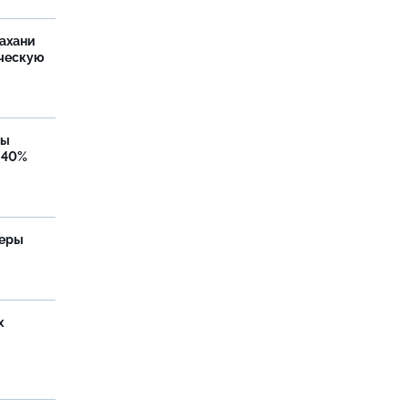
ахани
ческую
бы
 40%
теры
х