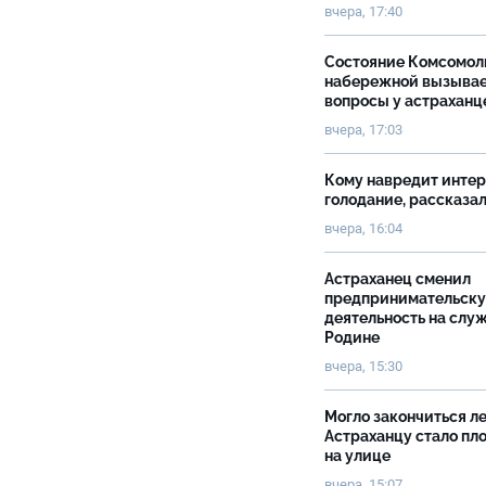
вчера, 17:40
Состояние Комсомол
набережной вызыва
вопросы у астраханц
вчера, 17:03
Кому навредит инте
голодание, рассказа
вчера, 16:04
Астраханец сменил
предпринимательск
деятельность на слу
Родине
вчера, 15:30
Могло закончиться ле
Астраханцу стало пл
на улице
вчера, 15:07