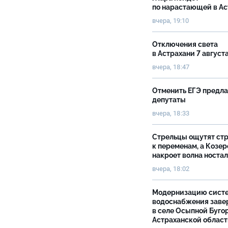
по нарастающей в А
вчера, 19:10
Отключения света
в Астрахани 7 август
вчера, 18:47
Отменить ЕГЭ предл
депутаты
вчера, 18:33
Стрельцы ощутят ст
к переменам, а Козер
накроет волна носта
вчера, 18:02
Модернизацию сист
водоснабжения зав
в селе Осыпной Буго
Астраханской облас