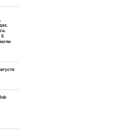
,
дах,
са.
 6
могли
августе
Job