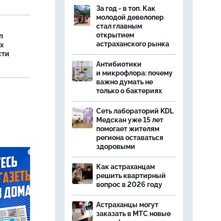
За год - в топ. Как
молодой девелопер
стал главным
открытием
п
астраханского рынка
х
сти
Антибиотики
и микрофлора: почему
важно думать не
только о бактериях
Сеть лабораторий KDL
Медскан уже 15 лет
помогает жителям
региона оставаться
здоровыми
Как астраханцам
решить квартирный
вопрос в 2026 году
Астраханцы могут
заказать в МТС новые