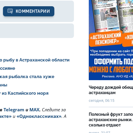
КОММЕНТАРИИ
ю рыбу в Астраханской области
оссияне
ская рыбалка стала хуже
раны
Череду дождей обе
астраханцам
 из Каспийского моря
сегодня, 06:15
 в
Telegram
и
MAX
.
Cледите за
Полезный фрукт зап
акте»
и
«Одноклассниках»
. А
астраханские рынки.
сколько отдают
вчера, 21:07