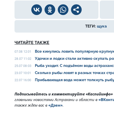
ТЕГИ:
щука
ЧИТАЙТЕ ТАКЖЕ
Все кинулись ловить популярную крупну
07.08 12:01
Удочки и лодки стали активно скупать р
28.07 11:02
Рыба уходит. С подъёмом воды астрахан
25.07 08:03
Сколько рыбы ловят в разных точках ст
23.07 10:01
Прибывающая вода может толкнуть рыбу
22.07 16:00
Подписывайтесь и комментируйте «Каспийинфо»
главными новостями Астрахани и области в
«ВКонт
также ждём вас в
«Дзен»
.