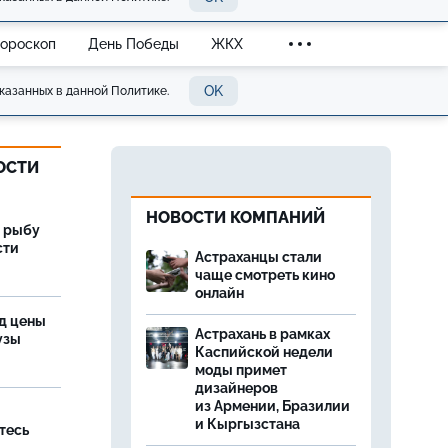
Гороскоп
День Победы
ЖКХ
OK
казанных в данной Политике.
ОСТИ
НОВОСТИ КОМПАНИЙ
 рыбу
сти
Астраханцы стали
чаще смотреть кино
онлайн
од цены
Астрахань в рамках
бузы
Каспийской недели
моды примет
дизайнеров
из Армении, Бразилии
и Кыргызстана
тесь