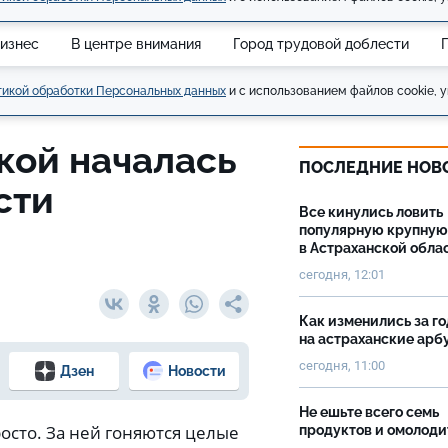
изнес
В центре внимания
Город трудовой доблести
икой обработки Персональных данных
и с использованием файлов cookie, у
кой началась
ПОСЛЕДНИЕ НОВ
асти
Все кинулись ловить
популярную крупную
в Астраханской обла
сегодня, 12:01
Как изменились за г
на астраханские ар
сегодня, 11:00
Дзен
Новости
Не ешьте всего семь
росто. За ней гоняются целые
продуктов и омолоди