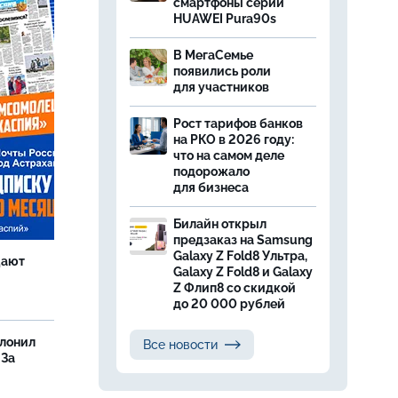
смартфоны серии
HUAWEI Pura90s
В МегаСемье
появились роли
для участников
Рост тарифов банков
на РКО в 2026 году:
что на самом деле
подорожало
для бизнеса
Билайн открыл
предзаказ на Samsung
Galaxy Z Fold8 Ультра,
щают
Galaxy Z Fold8 и Galaxy
Z Флип8 со скидкой
до 20 000 рублей
олонил
Все новости
 За