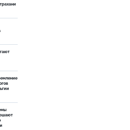
страхани
а
агают
ремление
огов
льгии
емы
ершают
р
ти