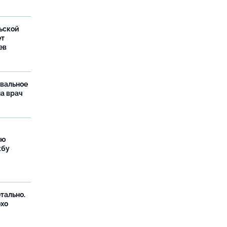
ьской
ет
ев
рвальное
ла врач
ую
жбу
тально.
охо