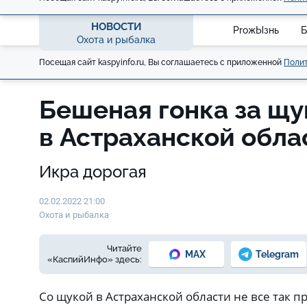
НОВОСТИ
ProжЫзнь
Б
Охота и рыбалка
Посещая сайт kaspyinfo.ru, Вы соглашаетесь с приложенной
Полит
Бешеная гонка за щу
в Астраханской обл
Икра дорогая
02.02.2022 21:00
Охота и рыбалка
Читайте
MAX
Telegram
«КаспийИнфо» здесь:
Со щукой в Астраханской области не все так п