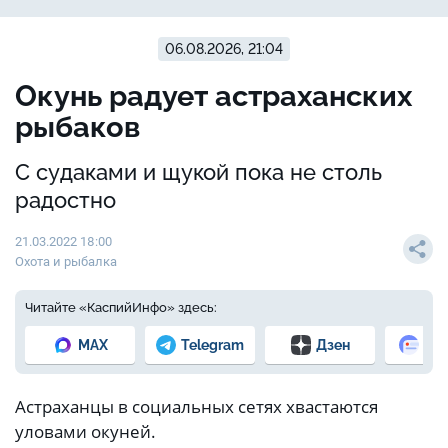
06.08.2026, 21:04
Окунь радует астраханских
рыбаков
С судаками и щукой пока не столь
радостно
21.03.2022 18:00
Охота и рыбалка
Читайте «КаспийИнфо» здесь:
MAX
Telegram
Дзен
Но
Астраханцы в социальных сетях хвастаются
уловами окуней.