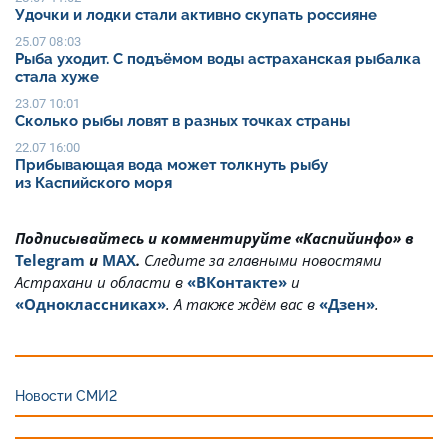
Удочки и лодки стали активно скупать россияне
25.07 08:03
Рыба уходит. С подъёмом воды астраханская рыбалка
стала хуже
23.07 10:01
Сколько рыбы ловят в разных точках страны
22.07 16:00
Прибывающая вода может толкнуть рыбу
из Каспийского моря
Подписывайтесь и комментируйте «Каспийинфо» в
Telegram
и
MAX
.
Cледите за главными новостями
Астрахани и области в
«ВКонтакте»
и
«Одноклассниках»
. А также ждём вас в
«Дзен»
.
Новости СМИ2