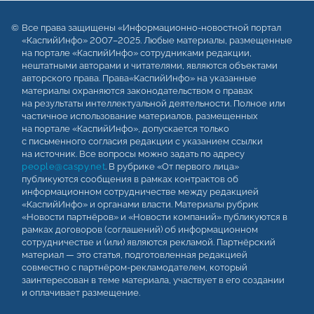
Все права защищены «Информационно-новостной портал
«КаспийИнфо» 2007–2025. Любые материалы, размещенные
на портале «КаспийИнфо» сотрудниками редакции,
нештатными авторами и читателями, являются объектами
авторского права. Права«КаспийИнфо» на указанные
материалы охраняются законодательством о правах
на результаты интеллектуальной деятельности. Полное или
частичное использование материалов, размещенных
на портале «КаспийИнфо», допускается только
с письменного согласия редакции с указанием ссылки
на источник. Все вопросы можно задать по адресу
people@caspy.net
. В рубрике «От первого лица»
публикуются сообщения в рамках контрактов об
информационном сотрудничестве между редакцией
«КаспийИнфо» и органами власти. Материалы рубрик
«Новости партнёров» и «Новости компаний» публикуются в
рамках договоров (соглашений) об информационном
сотрудничестве и (или) являются рекламой. Партнёрский
материал — это статья, подготовленная редакцией
совместно с партнёром-рекламодателем, который
заинтересован в теме материала, участвует в его создании
и оплачивает размещение.