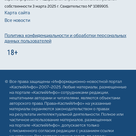
собственности 3 марта 2025 г. Свидетельство № 1089905.
Карта сайта
Все новости
Политика конфиденциальности и обработки персональных
данных пользователей
Все права защищены «Информационно-новостной портал
«КаспийИнфо» 2007–2025. Любые материалы, размещенные
на портале «КаспийИнфо» сотрудниками редакции,
нештатными авторами и читателями, являются объектами
авторского права. Права«КаспийИнфо» на указанные
материалы охраняются законодательством о правах
на результаты интеллектуальной деятельности. Полное или
частичное использование материалов, размещенных
на портале «КаспийИнфо», допускается только
с письменного согласия редакции с указанием ссылки