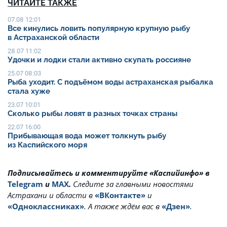
ЧИТАЙТЕ ТАКЖЕ
07.08 12:01
Все кинулись ловить популярную крупную рыбу
в Астраханской области
28.07 11:02
Удочки и лодки стали активно скупать россияне
25.07 08:03
Рыба уходит. С подъёмом воды астраханская рыбалка
стала хуже
23.07 10:01
Сколько рыбы ловят в разных точках страны
22.07 16:00
Прибывающая вода может толкнуть рыбу
из Каспийского моря
Подписывайтесь и комментируйте «Каспийинфо» в
Telegram
и
MAX
.
Cледите за главными новостями
Астрахани и области в
«ВКонтакте»
и
«Одноклассниках»
. А также ждём вас в
«Дзен»
.