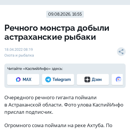
09.08.2026, 16:55
Речного монстра добыли
астраханские рыбаки
18.04.2022 08:19
Охота и рыбалка
Читайте «КаспийИнфо» здесь:
MAX
Telegram
Дзен
Но
Очередного речного гиганта поймали
в Астраханской области. Фото улова КаспийИнфо
прислал подписчик.
Огромного сома поймали на реке Ахтуба. По