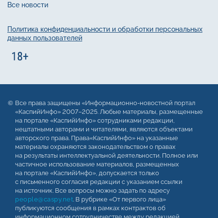
Все новости
Политика конфиденциальности и обработки персональных
данных пользователей
Все права защищены «Информационно-новостной портал
«КаспийИнфо» 2007–2025. Любые материалы, размещенные
на портале «КаспийИнфо» сотрудниками редакции,
нештатными авторами и читателями, являются объектами
авторского права. Права«КаспийИнфо» на указанные
материалы охраняются законодательством о правах
на результаты интеллектуальной деятельности. Полное или
частичное использование материалов, размещенных
на портале «КаспийИнфо», допускается только
с письменного согласия редакции с указанием ссылки
на источник. Все вопросы можно задать по адресу
people@caspy.net
. В рубрике «От первого лица»
публикуются сообщения в рамках контрактов об
информационном сотрудничестве между редакцией