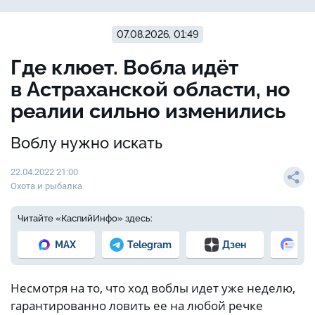
07.08.2026, 01:49
Где клюет. Вобла идёт
в Астраханской области, но
реалии сильно изменились
Воблу нужно искать
22.04.2022 21:00
Охота и рыбалка
Читайте «КаспийИнфо» здесь:
MAX
Telegram
Дзен
Но
Несмотря на то, что ход воблы идет уже неделю,
гарантированно ловить ее на любой речке