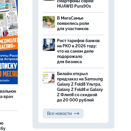
смартфоны серии
HUAWEI Pura90s
В МегаСемье
появились роли
для участников
Рост тарифов банков
на РКО в 2026 году:
что на самом деле
подорожало
для бизнеса
Билайн открыл
предзаказ на Samsung
Galaxy Z Fold8 Ультра,
Galaxy Z Fold8 и Galaxy
рвальное
Z Флип8 со скидкой
ла врач
до 20 000 рублей
Все новости
ую
жбу