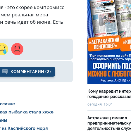
я - это скорее компромисс
, чем реальная мера
 речь идет об июне. Есть
КОММЕНТАРИИ (2)
Кому навредит инте
голодание, рассказа
оссияне
сегодня, 16:04
ская рыбалка стала хуже
Астраханец сменил
раны
предпринимательск
 из Каспийского моря
деятельность на слу