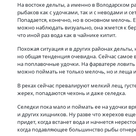
На востоке дельты, а именно в Володарском ра
рыбаков как с удочками, так и с неводами и се
Попадается, конечно, но в основном мелочь. 
можно наблюдать визуально, она жмется к бере
что иной раз вода как в чайнике кипит.
Похожая ситуация и в других районах дельты,
но общая тенденция очевидна. Сейчас самое 
на поплавочные удочки. На фарватере ловить о
можно поймать не только мелочь, но и леща и
В реках сейчас превалируют мелкий лещ, густер
жерех, попадаются чехонь и даже селедка.
Селедки пока мало и поймать ее на удочки вр
и других хищников. Ну разве что жерехов ещ
придет, когда встанет вода и начнется нерестов
когда подавляющее большинство рыбы отнере