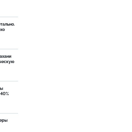
тально.
охо
ахани
ческую
бы
 40%
теры