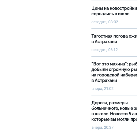
Цены на новостройк
сорвались в июле
сегодня, 08:02
Тягостная погода ож
в Астрахани
сегодня, 06:12
"Вот это махина": ры
добыли огромную р
на городской набер
в Астрахани
вчера, 21:02
Дороги, размеры
больничного, новые 
в школе. Новости 5 ав
которые вы могли пр
вчера, 20:37