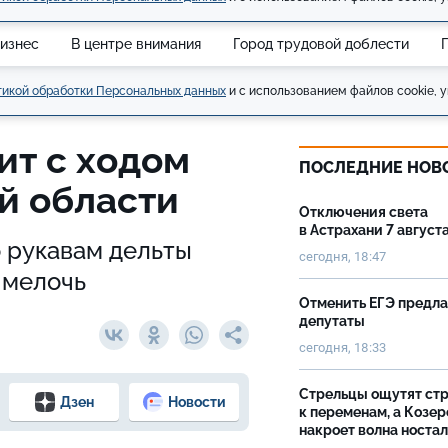
изнес
В центре внимания
Город трудовой доблести
икой обработки Персональных данных
и с использованием файлов cookie, у
ит с ходом
ПОСЛЕДНИЕ НОВ
ой области
Отключения света
в Астрахани 7 август
о рукавам дельты
сегодня, 18:47
я мелочь
Отменить ЕГЭ предл
депутаты
сегодня, 18:33
Стрельцы ощутят ст
Дзен
Новости
к переменам, а Козер
накроет волна носта