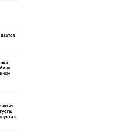
и
идается
баки
ыбину
ежной
занятия
густа,
опустить