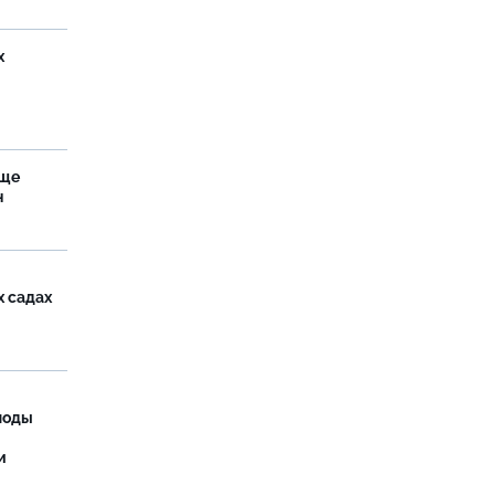
х
аще
н
х садах
моды
и