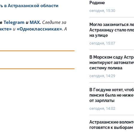
Родине
ь в Астраханской области
сегодня, 15:30
 в
Telegram
и
MAX
.
Cледите за
Могло закончиться ле
акте»
и
«Одноклассниках»
. А
Астраханцу стало пл
на улице
сегодня, 15:07
В Морском саду Астр
монтируют автомати
систему полива
сегодня, 14:29
В Госдуме хотят, что
пенсия была не ниже
от зарплаты
сегодня, 14:02
Астраханские волон
готовятся к выборам