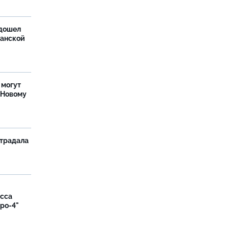
дошел
ханской
 могут
 Новому
страдала
асса
вро-4"