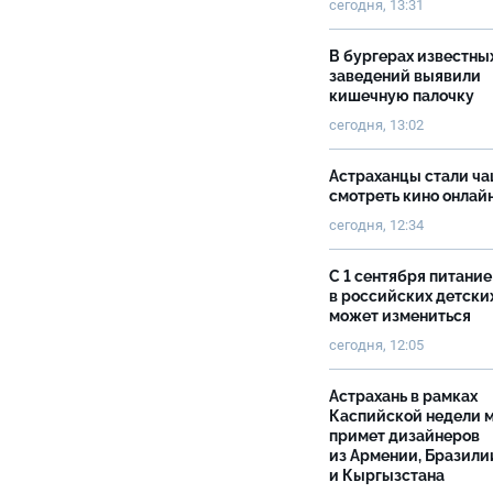
сегодня, 13:31
В бургерах известны
заведений выявили
кишечную палочку
сегодня, 13:02
Астраханцы стали ч
смотреть кино онлай
сегодня, 12:34
С 1 сентября питание
в российских детски
может измениться
сегодня, 12:05
Астрахань в рамках
Каспийской недели 
примет дизайнеров
из Армении, Бразили
и Кыргызстана