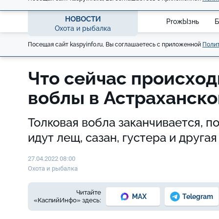
НОВОСТИ
ProжЫзнь
Б
Охота и рыбалка
Посещая сайт kaspyinfo.ru, Вы соглашаетесь с приложенной
Полит
Что сейчас происход
воблы в Астраханск
Толковая вобла заканчивается, п
идут лещ, сазан, густера и друга
27.04.2022 08:00
Охота и рыбалка
Читайте
MAX
Telegram
«КаспийИнфо» здесь: