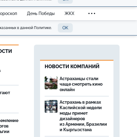
Гороскоп
День Победы
ЖКХ
OK
казанных в данной Политике.
ОСТИ
НОВОСТИ КОМПАНИЙ
а
Астраханцы стали
чаще смотреть кино
онлайн
агают
Астрахань в рамках
Каспийской недели
моды примет
дизайнеров
ремление
из Армении, Бразилии
огов
и Кыргызстана
льгии