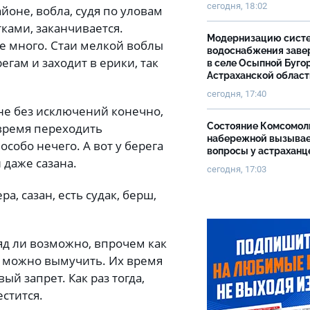
сегодня, 18:02
йоне, вобла, судя по уловам
тками, заканчивается.
Модернизацию сист
Ее много. Стаи мелкой воблы
водоснабжения зав
гам и заходит в ерики, так
в селе Осыпной Буго
Астраханской облас
сегодня, 17:40
 не без исключений конечно,
Состояние Комсомол
время переходить
набережной вызыва
собо нечего. А вот у берега
вопросы у астраханц
 даже сазана.
сегодня, 17:03
а, сазан, есть судак, берш,
яд ли возможно, впрочем как
е можно вымучить. Их время
ый запрет. Как раз тогда,
стится.