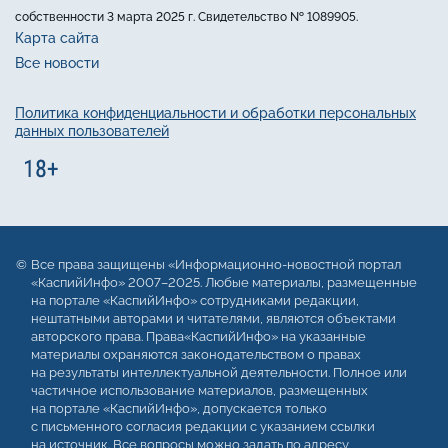
собственности 3 марта 2025 г. Свидетельство № 1089905.
Карта сайта
Все новости
Политика конфиденциальности и обработки персональных
данных пользователей
Все права защищены «Информационно-новостной портал
«КаспийИнфо» 2007–2025. Любые материалы, размещенные
на портале «КаспийИнфо» сотрудниками редакции,
нештатными авторами и читателями, являются объектами
авторского права. Права«КаспийИнфо» на указанные
материалы охраняются законодательством о правах
на результаты интеллектуальной деятельности. Полное или
частичное использование материалов, размещенных
на портале «КаспийИнфо», допускается только
с письменного согласия редакции с указанием ссылки
на источник. Все вопросы можно задать по адресу