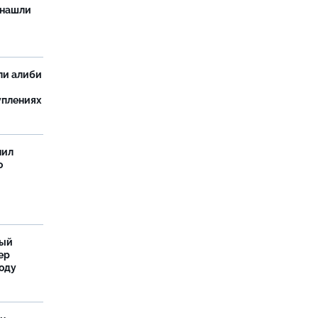
 нашли
ли алиби
уплениях
нил
о
ный
ер
году