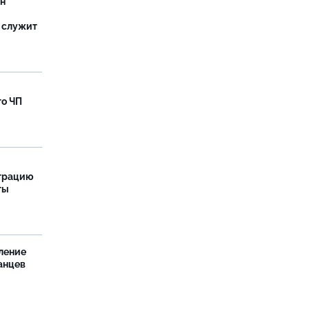
ан
 служит
го ЧП
страцию
ты
ление
анцев