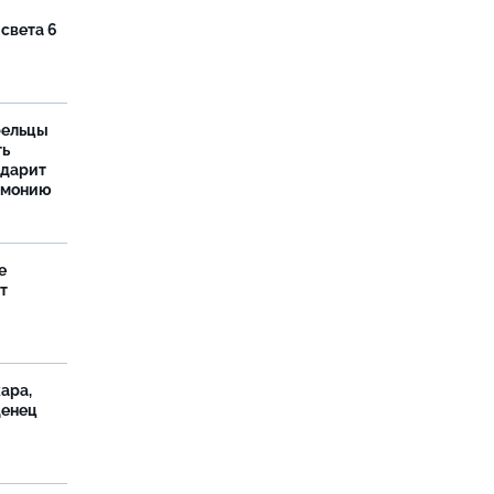
 света 6
рельцы
ть
одарит
рмонию
е
т
ара,
денец