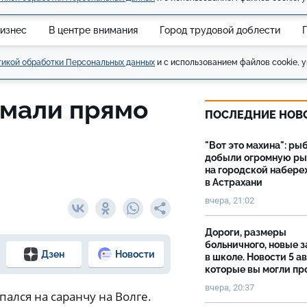
изнес
В центре внимания
Город трудовой доблести
икой обработки Персональных данных
и с использованием файлов cookie, у
ймали прямо
ПОСЛЕДНИЕ НОВ
"Вот это махина": ры
добыли огромную р
на городской набер
в Астрахани
вчера, 21:02
Дороги, размеры
больничного, новые 
Дзен
Новости
в школе. Новости 5 ав
которые вы могли пр
вчера, 20:37
ался на саранчу на Волге.