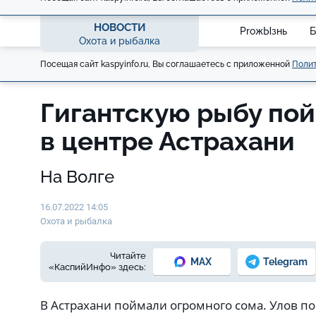
НОВОСТИ
ProжЫзнь
Б
Охота и рыбалка
Посещая сайт kaspyinfo.ru, Вы соглашаетесь с приложенной
Полит
Гигантскую рыбу по
в центре Астрахани
На Волге
16.07.2022 14:05
Охота и рыбалка
Читайте
MAX
Telegram
«КаспийИнфо» здесь:
В Астрахани поймали огромного сома. Улов поп