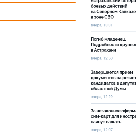
Астраханский ветер
боевых действий
на Северном Кавказе
в зоне СВО
вчера, 13:31
Погиб младенец.
Подробности крупно
в Астрахани
вчера, 12:50
Завершается прием
документов на реги
кандидатов в депута
областной Думы
вчера, 12:29
За незаконное оформ
сим-карт для иностр
начнут сажать
вчера, 12:07