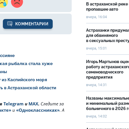
В астраханской реке
пропавшее авто
вчера, 16:04
КОММЕНТАРИИ
Астраханки придума
для обвинямого
в сексуальных прест
вчера, 15:01
оссияне
Игорь Мартынов оце
ская рыбалка стала хуже
работу астраханског
раны
семеноводческого
предприятия
 из Каспийского моря
вчера, 14:31
ь в Астраханской области
Названы максималь
 в
Telegram
и
MAX
.
Cледите за
и минимальный разм
больничного в 2026 
акте»
и
«Одноклассниках»
. А
вчера, 14:02