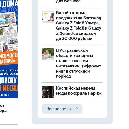
для бизнеса
Билайн открыл
предзаказ на Samsung
Galaxy Z Fold8 Ультра,
Galaxy Z Fold8 и Galaxy
Z Флип8 со скидкой
до 20 000 рублей
В Астраханской
области женщины
стали главными
читателями цифровых
книг в отпускной
период
Каспийская неделя
моды покорила Париж
яют
Все новости
тора