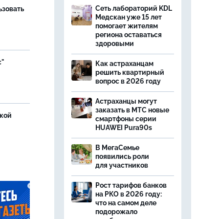
Сеть лабораторий KDL
ьзовать
Медскан уже 15 лет
помогает жителям
региона оставаться
здоровыми
с"
Как астраханцам
решить квартирный
вопрос в 2026 году
Астраханцы могут
заказать в МТС новые
ской
смартфоны серии
HUAWEI Pura90s
В МегаСемье
появились роли
для участников
Рост тарифов банков
на РКО в 2026 году:
что на самом деле
подорожало