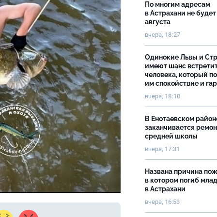
По многим адресам
в Астрахани не будет
августа
вчера, 18:27
Одинокие Львы и Ст
имеют шанс встрети
человека, который п
им спокойствие и га
вчера, 18:10
В Енотаевском район
заканчивается ремон
средней школы
вчера, 17:31
Названа причина пож
в котором погиб мла
в Астрахани
вчера, 16:53