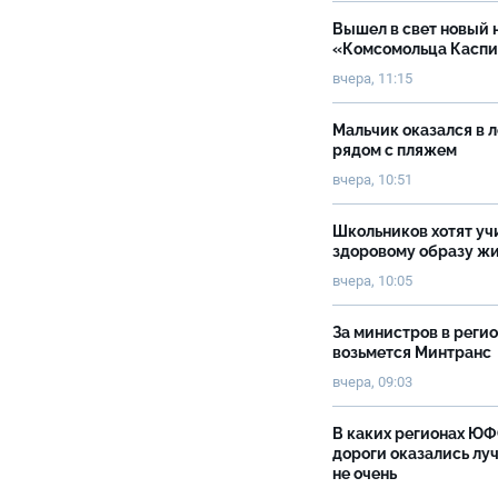
Вышел в свет новый 
«Комсомольца Касп
вчера, 11:15
Мальчик оказался в 
рядом с пляжем
вчера, 10:51
Школьников хотят уч
здоровому образу ж
вчера, 10:05
За министров в реги
возьмется Минтранс
вчера, 09:03
В каких регионах Ю
дороги оказались луч
не очень