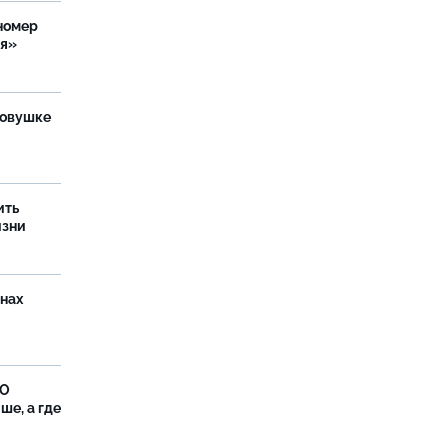
номер
ия»
ловушке
ить
изни
онах
ФО
ше, а где