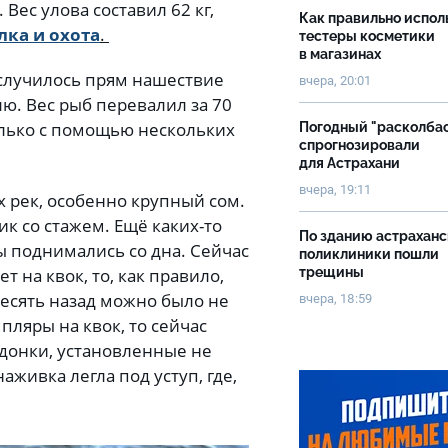
Вес улова составил 62 кг,
Как правильно испол
лка и охота
.
тестеры косметики
в магазинах
, случилось прям нашествие
вчера, 20:01
лю. Вес рыб перевалил за 70
олько с помощью нескольких
Погодный "расколба
спрогнозировали
для Астрахани
вчера, 19:11
 рек, особенно крупный сом.
ик со стажем. Ещё каких-то
По зданию астрахан
мы поднимались со дна. Сейчас
поликлиники пошли
т на квок, то, как правило,
трещины
десять назад можно было не
вчера, 18:59
пляры на квок, то сейчас
донки, установленные не
 наживка легла под уступ, где,