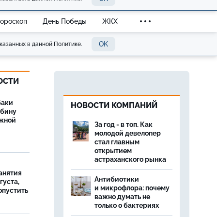
Гороскоп
День Победы
ЖКХ
OK
казанных в данной Политике.
ОСТИ
баки
НОВОСТИ КОМПАНИЙ
ыбину
ежной
За год - в топ. Как
молодой девелопер
стал главным
открытием
астраханского рынка
занятия
Антибиотики
густа,
и микрофлора: почему
опустить
важно думать не
только о бактериях