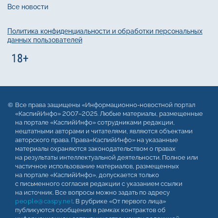
Все новости
Политика конфиденциальности и обработки персональных
данных пользователей
Все права защищены «Информационно-новостной портал
«КаспийИнфо» 2007–2025. Любые материалы, размещенные
на портале «КаспийИнфо» сотрудниками редакции,
нештатными авторами и читателями, являются объектами
авторского права. Права«КаспийИнфо» на указанные
материалы охраняются законодательством о правах
на результаты интеллектуальной деятельности. Полное или
частичное использование материалов, размещенных
на портале «КаспийИнфо», допускается только
с письменного согласия редакции с указанием ссылки
на источник. Все вопросы можно задать по адресу
people@caspy.net
. В рубрике «От первого лица»
публикуются сообщения в рамках контрактов об