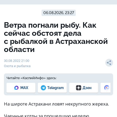
06.08.2026, 23:27
Ветра погнали рыбу. Как
сейчас обстоят дела
с рыбалкой в Астраханской
области
30.08.2022 21:00
Охота и рыбалка
Читайте «КаспийИнфо» здесь:
MAX
Telegram
Дзен
Но
На широте Астрахани ловят некрупного жереха.
Чаечные котлы за прошедшую неделю