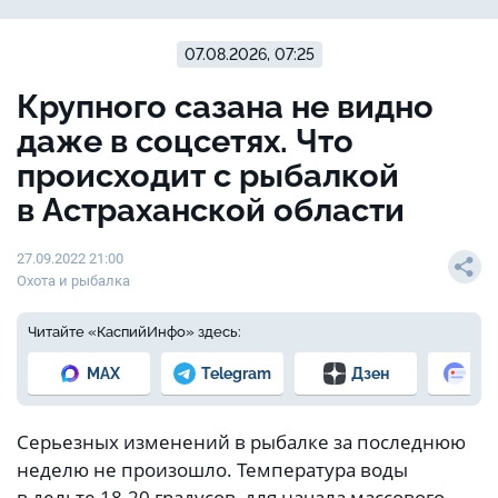
07.08.2026, 07:25
Крупного сазана не видно
даже в соцсетях. Что
происходит с рыбалкой
в Астраханской области
27.09.2022 21:00
Охота и рыбалка
Читайте «КаспийИнфо» здесь:
MAX
Telegram
Дзен
Но
Серьезных изменений в рыбалке за последнюю
неделю не произошло. Температура воды
в дельте 18-20 градусов, для начала массового