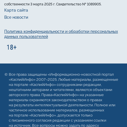
собственности 3 марта 2025 г. Свидетельство № 1089905.
Карта сайта
Все новости
Политика конфиденциальности и обработки персональных
данных пользователей
Все права защищены «Информационно-новостной портал
«КаспийИнфо» 2007–2025. Любые материалы, размещенные
на портале «КаспийИнфо» сотрудниками редакции,
нештатными авторами и читателями, являются объектами
авторского права. Права«КаспийИнфо» на указанные
материалы охраняются законодательством о правах
на результаты интеллектуальной деятельности. Полное или
частичное использование материалов, размещенных
на портале «КаспийИнфо», допускается только
с письменного согласия редакции с указанием ссылки
на источник. Все вопросы можно задать по адресу