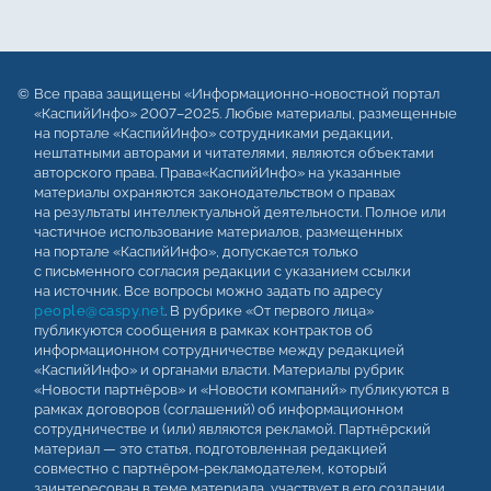
Все права защищены «Информационно-новостной портал
«КаспийИнфо» 2007–2025. Любые материалы, размещенные
на портале «КаспийИнфо» сотрудниками редакции,
нештатными авторами и читателями, являются объектами
авторского права. Права«КаспийИнфо» на указанные
материалы охраняются законодательством о правах
на результаты интеллектуальной деятельности. Полное или
частичное использование материалов, размещенных
на портале «КаспийИнфо», допускается только
с письменного согласия редакции с указанием ссылки
на источник. Все вопросы можно задать по адресу
people@caspy.net
. В рубрике «От первого лица»
публикуются сообщения в рамках контрактов об
информационном сотрудничестве между редакцией
«КаспийИнфо» и органами власти. Материалы рубрик
«Новости партнёров» и «Новости компаний» публикуются в
рамках договоров (соглашений) об информационном
сотрудничестве и (или) являются рекламой. Партнёрский
материал — это статья, подготовленная редакцией
совместно с партнёром-рекламодателем, который
заинтересован в теме материала, участвует в его создании