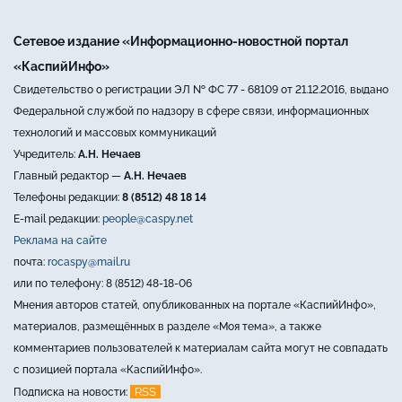
Сетевое издание «Информационно-новостной портал
«КаспийИнфо»
Свидетельство о регистрации ЭЛ № ФС 77 - 68109 от 21.12.2016, выдано
Федеральной службой по надзору в сфере связи, информационных
технологий и массовых коммуникаций
Учредитель:
А.Н. Нечаев
Главный редактор —
А.Н. Нечаев
Телефоны редакции:
8 (8512) 48 18 14
E-mail редакции:
people@caspy.net
Реклама на сайте
почта:
rocaspy@mail.ru
или по телефону: 8 (8512) 48-18-06
Мнения авторов статей, опубликованных на портале «КаспийИнфо»,
материалов, размещённых в разделе «Моя тема», а также
комментариев пользователей к материалам сайта могут не совпадать
с позицией портала «КаспийИнфо».
RSS
Подписка на новости: