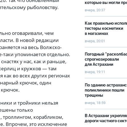
20. Так что обновленный
которые вы могли пр
тельскому рыболовству.
вчера, 20:37
Как правильно испол
тестеры косметики
льно оговаривали, чем
в магазинах
ласти. В новой редакции
вчера, 20:01
аняется на весь Волжско-
е-таки упоминается отдельно.
Погодный "расколба
спрогнозировали
настях у нас, как и раньше,
для Астрахани
жерлиц и кружков — там
вчера, 19:11
я как во всех других регионах
инарный крючок, один
По зданию астрахан
 крючок.
поликлиники пошли
трещины
йники и тройники нельзя
вчера, 18:59
решены только
В Астрахани укрепл
, троллингом, корабликом,
дороги частного сек
ке. Впрочем, это исключение