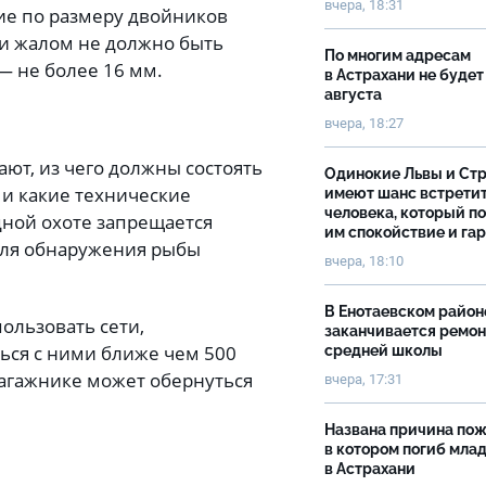
вчера, 18:31
ние по размеру двойников
 и жалом не должно быть
По многим адресам
— не более 16 мм.
в Астрахани не будет
августа
вчера, 18:27
ют, из чего должны состоять
Одинокие Львы и Ст
 и какие технические
имеют шанс встрети
человека, который п
дной охоте запрещается
им спокойствие и га
для обнаружения рыбы
вчера, 18:10
В Енотаевском район
ользовать сети,
заканчивается ремон
ься с ними ближе чем 500
средней школы
 багажнике может обернуться
вчера, 17:31
Названа причина пож
в котором погиб мла
в Астрахани