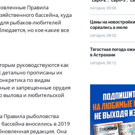
"Евро-2", "Евро-3", "Е
бновленные Правила
сегодня, 09:08
зяйственного бассейна, куда
, для рыбаков-любителей
Цены на новостройк
сорвались в июле
юдается, но кое-какие все
сегодня, 08:02
.
Тягостная погода ож
в Астрахани
сегодня, 06:12
торым руководствуются как
х детально прописаны их
конкретика по видам
нные и запрещенные орудия
о вылова и любительской
а Правила рыболовства
 бассейна вносились в 2019
 обновленная редакция. Она