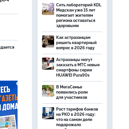
вро-4"
Сеть лабораторий KDL
Медскан уже 15 лет
помогает жителям
региона оставаться
и
здоровыми
Как астраханцам
решить квартирный
идается
вопрос в 2026 году
Астраханцы могут
заказать в МТС новые
смартфоны серии
HUAWEI Pura90s
В МегаСемье
появились роли
для участников
Рост тарифов банков
на РКО в 2026 году:
что на самом деле
подорожало