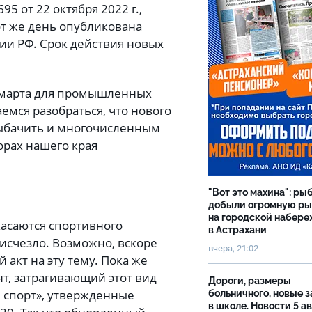
 от 22 октября 2022 г.,
от же день опубликована
и РФ. Срок действия новых
1 марта для промышленных
емся разобраться, что нового
рыбачить и многочисленным
орах нашего края
"Вот это махина": ры
добыли огромную р
на городской набер
касаются спортивного
в Астрахани
исчезло. Возможно, вскоре
вчера, 21:02
акт на эту тему. Пока же
т, затрагивающий этот вид
Дороги, размеры
й спорт», утвержденные
больничного, новые 
в школе. Новости 5 ав