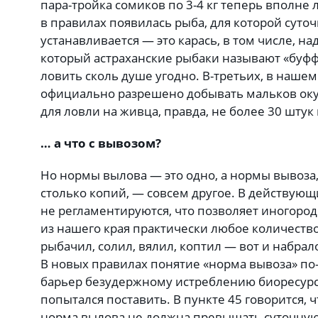
пара-тройка сомиков по 3-4 кг теперь вполне 
в правилах появилась рыба, для которой суто
устанавливается — это карась, в том числе, над
который астраханские рыбаки называют «буффа
ловить сколь душе угодно. В-третьих, в наше
официально разрешено добывать мальков окун
для ловли на живца, правда, не более 30 штук 
… а что с вывозом?
Но нормы вылова — это одно, а нормы вывоза,
столько копий, — совсем другое. В действующ
не регламентируются, что позволяет иногоро
из нашего края практически любое количеств
рыбачил, солил, вялил, коптил — вот и набра
В новых правилах понятие «норма вывоза» по-
барьер безудержному истреблению биоресурс
попытался поставить. В пункте 45 говорится, ч
норма вылова не должна превышать суточную 