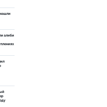
 нашли
ли алиби
уплениях
нил
о
ный
ер
году