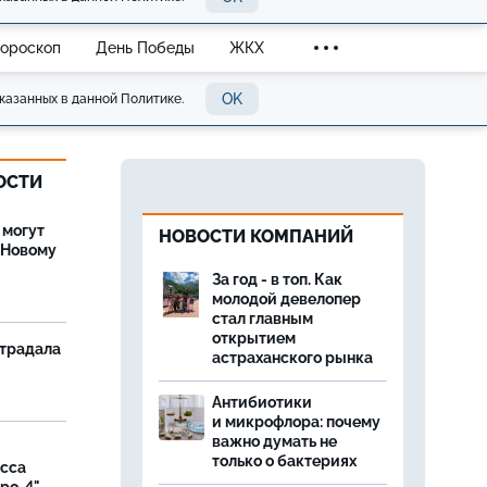
Гороскоп
День Победы
ЖКХ
OK
казанных в данной Политике.
ОСТИ
 могут
НОВОСТИ КОМПАНИЙ
 Новому
За год - в топ. Как
молодой девелопер
стал главным
открытием
страдала
астраханского рынка
Антибиотики
и микрофлора: почему
важно думать не
только о бактериях
асса