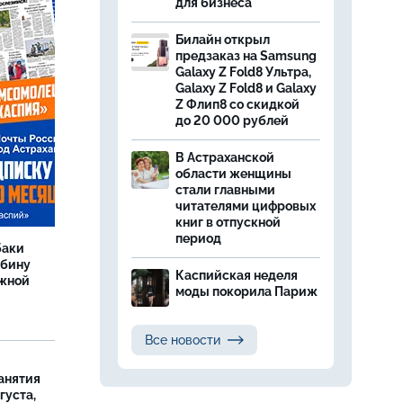
для бизнеса
Билайн открыл
предзаказ на Samsung
Galaxy Z Fold8 Ультра,
Galaxy Z Fold8 и Galaxy
Z Флип8 со скидкой
до 20 000 рублей
В Астраханской
области женщины
стали главными
читателями цифровых
книг в отпускной
период
баки
ыбину
Каспийская неделя
ежной
моды покорила Париж
Все новости
занятия
густа,