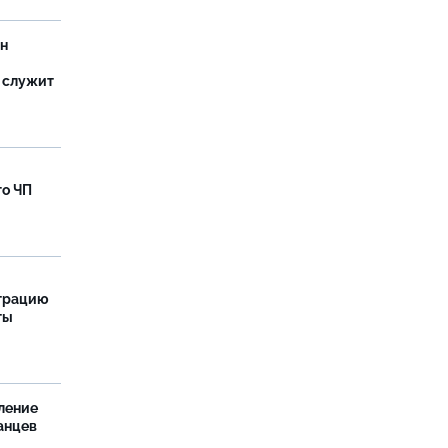
ан
 служит
го ЧП
страцию
ты
ление
анцев