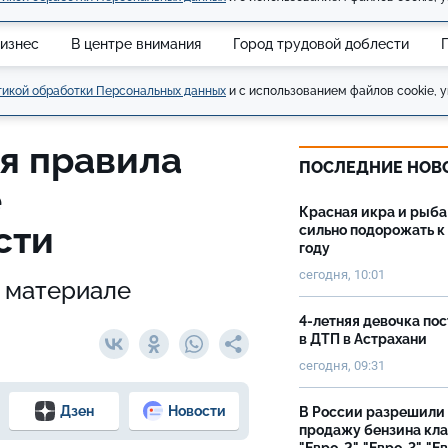
изнес
В центре внимания
Город трудовой доблести
икой обработки Персональных данных
и с использованием файлов cookie, у
я правила
ПОСЛЕДНИЕ НОВ
е
Красная икра и рыба
сти
сильно подорожать к
году
сегодня, 10:01
м материале
4-летняя девочка по
в ДТП в Астрахани
сегодня, 09:31
Дзен
Новости
В России разрешили
продажу бензина кл