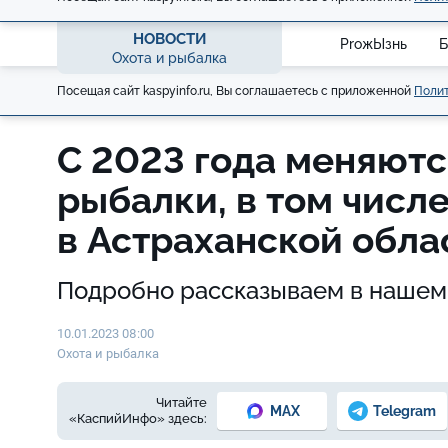
НОВОСТИ
ProжЫзнь
Б
Охота и рыбалка
Посещая сайт kaspyinfo.ru, Вы соглашаетесь с приложенной
Полит
С 2023 года меняютс
рыбалки, в том числ
в Астраханской обла
Подробно рассказываем в наше
10.01.2023 08:00
Охота и рыбалка
Читайте
MAX
Telegram
«КаспийИнфо» здесь: