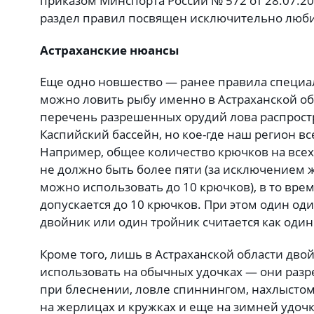
приказом Минспорта России № 572 от 28.07.20
раздел правил посвящен исключительно люби
Астраханские нюансы
Еще одно новшество — ранее правила специа
можно ловить рыбу именно в Астраханской об
перечень разрешенных орудий лова распростр
Каспийский бассейн, но кое-где наш регион вс
Например, общее количество крючков на всех с
не должно быть более пяти (за исключением 
можно использовать до 10 крючков), в то врем
допускается до 10 крючков. При этом один од
двойник или один тройник считается как один
Кроме того, лишь в Астраханской области дво
использовать на обычных удочках — они раз
при блеснении, ловле спиннингом, нахлыстом
на жерлицах и кружках и еще на зимней удоч