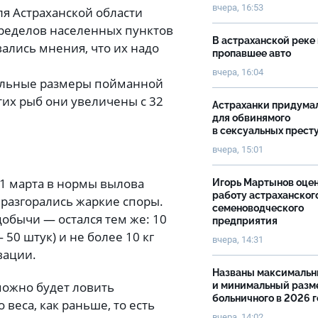
вчера, 16:53
ля Астраханской области
пределов населенных пунктов
В астраханской реке
вались мнения, что их надо
пропавшее авто
вчера, 16:04
альные размеры пойманной
тих рыб они увеличены с 32
Астраханки придума
для обвинямого
в сексуальных прест
вчера, 15:01
 1 марта в нормы вылова
Игорь Мартынов оце
работу астраханског
 разгорались жаркие споры.
семеноводческого
обычи — остался тем же: 10
предприятия
50 штук) и не более 10 кг
вчера, 14:31
вации.
Названы максималь
можно будет ловить
и минимальный разм
больничного в 2026 
 веса, как раньше, то есть
вчера, 14:02