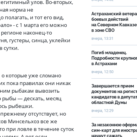
легитимный улов. Во-вторых,
чная норма не
Астраханский ветер
о полагать, и тот его вид,
боевых действий
ло» - с 1 марта его можно
на Северном Кавказе
в зоне СВО
м регионе наконец-то
вчера, 13:31
я, густеры, синца, уклейки
в сутки.
Погиб младенец.
Подробности крупно
в Астрахани
вчера, 12:50
 о которые уже сломано
их пока правилах они никак
Завершается прием
дним рыбакам вывозить
документов на реги
кандидатов в депута
о рыбы — дескать, месяц
областной Думы
лось рыбешки.
вчера, 12:29
прежнему отсутствует, но
ов Минсельхоз все же
За незаконное оформ
то при ловле в течение суток
сим-карт для иностр
норму. А вот если
начнут сажать