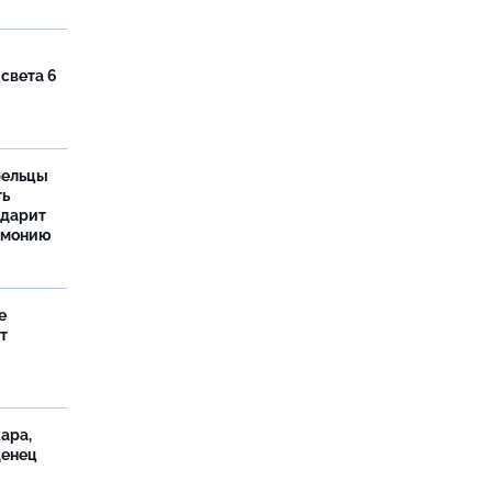
 света 6
рельцы
ть
одарит
рмонию
е
т
ара,
денец