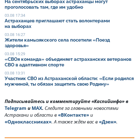
На сентябрьских выборах астраханцы могут
проголосовать там, где им удобно
03.08 17:34
Астраханцев приглашают стать волонтерами
на выборах
03.08 16:27
Жители камызякского села посетили «Поезд
здоровья»
03.08 15:29
«СВОя команда» объединяет астраханских ветеранов
СВО в адаптивном спорте
03.08 13:31
Участник СВО из Астраханской области: «Если родился
мужчиной, ты обязан защитить свою Родину»
Подписывайтесь и комментируйте «Каспийинфо» в
Telegram
и
MAX
.
Cледите за главными новостями
Астрахани и области в
«ВКонтакте»
и
«Одноклассниках»
. А также ждём вас в
«Дзен»
.