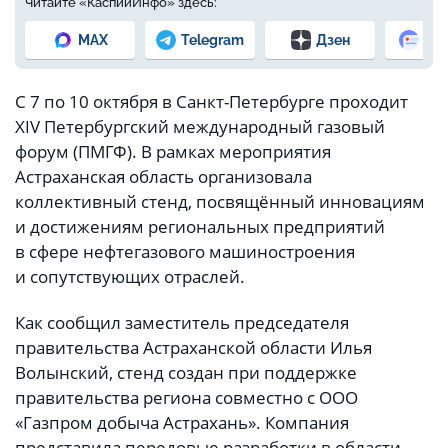
Читайте «КаспийИнфо» здесь:
MAX
Telegram
Дзен
Но
С 7 по 10 октября в Санкт-Петербурге проходит
XIV Петербургский международный газовый
форум (ПМГФ). В рамках мероприятия
Астраханская область организовала
коллективный стенд, посвящённый инновациям
и достижениям региональных предприятий
в сфере нефтегазового машиностроения
и сопутствующих отраслей.
Как сообщил заместитель председателя
правительства Астраханской области Илья
Волынский, стенд создан при поддержке
правительства региона совместно с ООО
«Газпром добыча Астрахань». Компания
представила передовые разработки в области