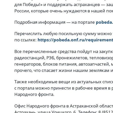
для Победы!» и поддержать астраханцев — з
России, которые очень нуждаются в нашей п
Подробная информация — на портале
pobeda.
Перечислить любую посильную сумму можно 
по ссылке:
https://pobeda.onf.ru/requiremen
Все перечисленные средства пойдут на закуп
радиостанций, РЭБ, бронежилетов, тепловизор
генераторов, блоков питания, автозапчастей,
прочего, что спасает жизни нашим землякам 
Также необходимые вещи из актуальных спис
с портала можно принести в рабочее время в
Народного фронта.
Офис Народного фронта в Астраханской област
Астрахань, улица Урицкого, 6. Телефон: 8 (8512