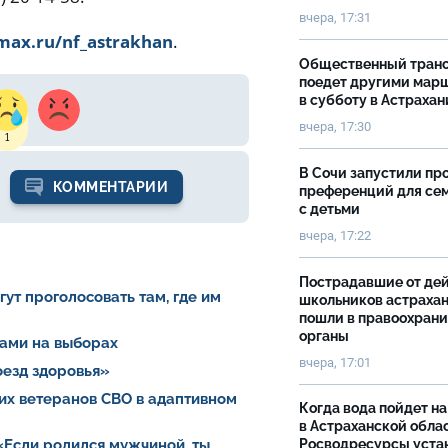
вчера, 17:31
max.ru/nf_astrakhan
.
Общественный тран
поедет другими мар
в субботу в Астрахан
вчера, 17:30
1
В Сочи запустили пр
КОММЕНТАРИИ
преференций для се
с детьми
вчера, 17:22
Пострадавшие от де
ут проголосовать там, где им
школьников астраха
пошли в правоохран
органы
рами на выборах
вчера, 17:01
оезд здоровья»
их ветеранов СВО в адаптивном
Когда вода пойдет н
в Астраханской облас
Росводресурсы уста
«Если родился мужчиной, ты