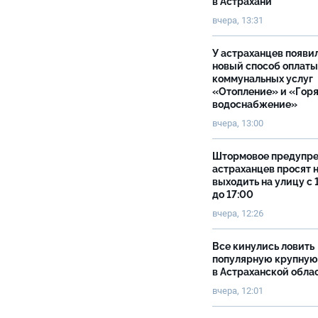
в Астрахани
вчера, 13:31
У астраханцев появи
новый способ оплаты
коммунальных услуг
«Отопление» и «Гор
водоснабжение»
вчера, 13:00
Штормовое предупр
астраханцев просят 
выходить на улицу с 
до 17:00
вчера, 12:26
Все кинулись ловить
популярную крупную
в Астраханской обла
вчера, 12:01