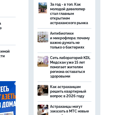
За год - в топ. Как
молодой девелопер
стал главным
открытием
астраханского рынка
а
е
Антибиотики
и микрофлора: почему
важно думать не
только о бактериях
симой
сти
Сеть лабораторий KDL
Медскан уже 15 лет
помогает жителям
региона оставаться
здоровыми
Как астраханцам
решить квартирный
вопрос в 2026 году
Астраханцы могут
заказать в МТС новые