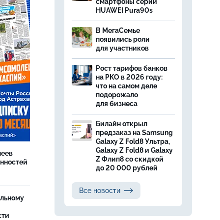
смартфоны серии
HUAWEI Pura90s
В МегаСемье
появились роли
для участников
Рост тарифов банков
на РКО в 2026 году:
что на самом деле
подорожало
для бизнеса
Билайн открыл
предзаказ на Samsung
Galaxy Z Fold8 Ультра,
Galaxy Z Fold8 и Galaxy
леев
Z Флип8 со скидкой
анностей
до 20 000 рублей
Все новости
ельному
сти