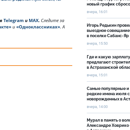
новый график сброс
вчера, 16:01
 в
Telegram
и
MAX
.
Cледите за
Игорь Редькин прове
акте»
и
«Одноклассниках»
. А
выездное совещание
в поселке Сабанс-Яр
вчера, 15:50
Где и какую зарплат
предлагают строите
в Астраханской обла
вчера, 15:01
Самые популярные и
редкие имена июля 
новорожденных в Ас
вчера, 14:00
Мурал в память о вол
Александре Ховрико