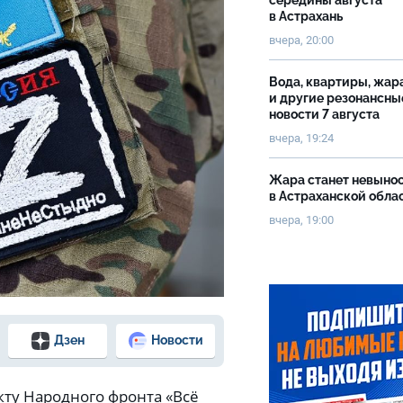
середины августа
в Астрахань
вчера, 20:00
Вода, квартиры, жар
и другие резонансны
новости 7 августа
вчера, 19:24
Жара станет невыно
в Астраханской обла
вчера, 19:00
 губернатора Астраханской области
Дзен
Новости
кту Народного фронта «Всё