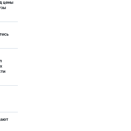
од цены
бузы
тесь
п
х
сти
щают