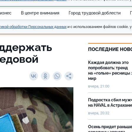
изнес
В центре внимания
Город трудовой доблести
икой обработки Персональных данных
и с использованием файлов cookie, у
оддержать
ПОСЛЕДНИЕ НОВ
редовой
Каждая должна это
попробовать: тренд
на «голые» ресницы 
мир
вчера, 21:00
Подростка сбил муж
на HAVAL в Астрахан
вчера, 20:32
Осень придет раньш