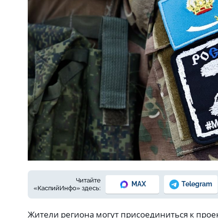
Фото: Управление пресс-службы и информации администрации
Читайте
MAX
Telegram
«КаспийИнфо» здесь:
Жители региона могут присоединиться к прое