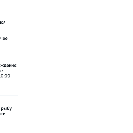
лся
ячее
еждение:
не
10:00
 рыбу
сти