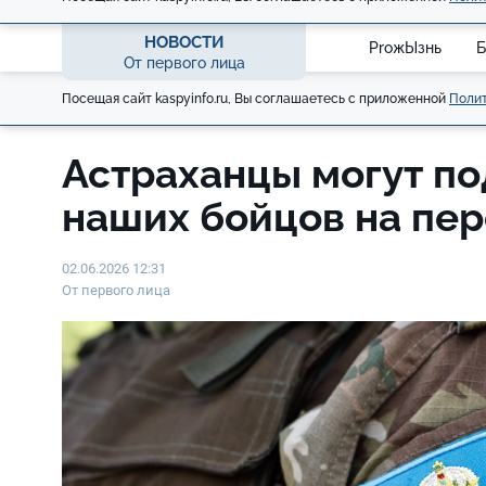
НОВОСТИ
ProжЫзнь
Б
От первого лица
Посещая сайт kaspyinfo.ru, Вы соглашаетесь с приложенной
Полит
Астраханцы могут п
наших бойцов на пе
02.06.2026 12:31
От первого лица