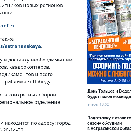
ащитников новых регионов
омощи.
onf.ru
.
также
ts/astrahanskaya
.
ку и доставку необходимых им
ов, квадрокоптеров,
 медикаментов и всего
и приближает Победу.
День Тельцов и Водо
ков конкретных сборов
будет полон неожид
 региональное отделение
вчера, 18:02
Подготовку к отопит
и находится по адресу: город
сезону обсудили
в Астраханской обла
) 20-14-58.