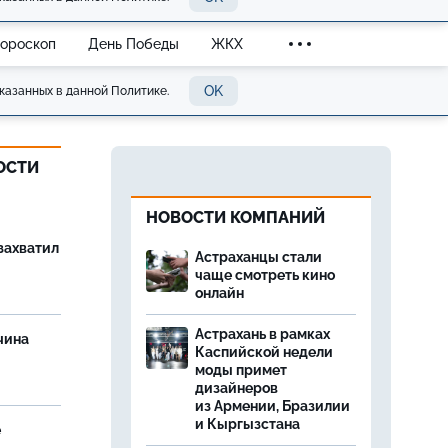
Гороскоп
День Победы
ЖКХ
OK
казанных в данной Политике.
ОСТИ
НОВОСТИ КОМПАНИЙ
захватил
Астраханцы стали
чаще смотреть кино
онлайн
Астрахань в рамках
чина
Каспийской недели
и
моды примет
дизайнеров
из Армении, Бразилии
и Кыргызстана
е