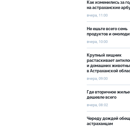
Как изменились за г
на астраханские ар
вчера, 11:00
Не ешьте всего семь
продуктов и омолоди
вчера, 10:00
Крупный хищник
растаскивает антило
и домашних животны
в Астраханской обла
вчера, 09:00
Где вторичное жилье
дешевле всего
вчера, 08:02
Череду дождей обе
астраханцам