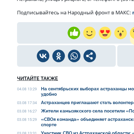
Подписывайтесь на Народный фронт в МАКС:
ЧИТАЙТЕ ТАКЖЕ
На сентябрьских выборах астраханцы мог
04.08 13:29
удобно
Астраханцев приглашают стать волонте
03.08 17:34
Жители камызякского села посетили «П
03.08 16:27
«СВОя команда» объединяет астраханск
03.08 15:29
спорте
Участник СВО из Астраханской области: 
03.08 13:31