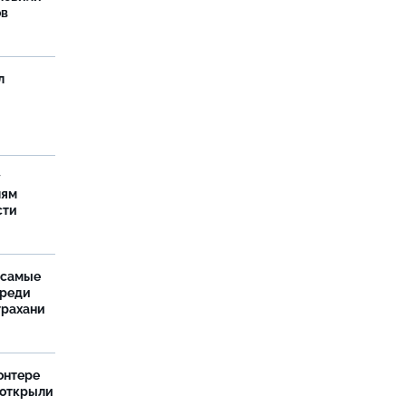
ов
л
у
лям
сти
 самые
среди
трахани
онтере
 открыли