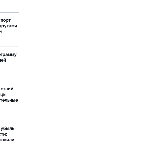
спорт
шрутами
и
ограмму
мей
йствий
нцы
ительные
а убыль
ти:
новили