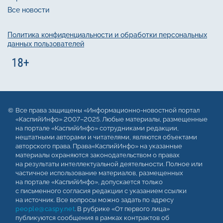
Все новости
Политика конфиденциальности и обработки персональных
данных пользователей
Все права защищены «Информационно-новостной портал
«КаспийИнфо» 2007–2025. Любые материалы, размещенные
на портале «КаспийИнфо» сотрудниками редакции,
нештатными авторами и читателями, являются объектами
авторского права. Права«КаспийИнфо» на указанные
материалы охраняются законодательством о правах
на результаты интеллектуальной деятельности. Полное или
частичное использование материалов, размещенных
на портале «КаспийИнфо», допускается только
с письменного согласия редакции с указанием ссылки
на источник. Все вопросы можно задать по адресу
people@caspy.net
. В рубрике «От первого лица»
публикуются сообщения в рамках контрактов об