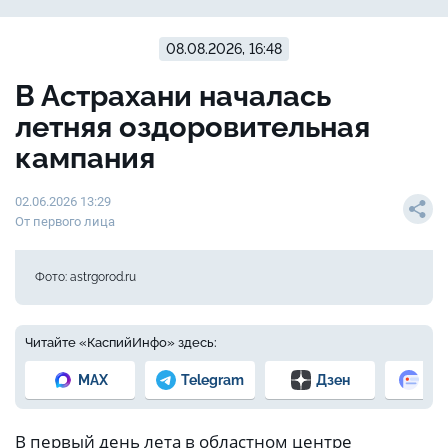
08.08.2026, 16:48
В Астрахани началась
летняя оздоровительная
кампания
02.06.2026 13:29
От первого лица
Фото: astrgorod.ru
Читайте «КаспийИнфо» здесь:
MAX
Telegram
Дзен
Но
В первый день лета в областном центре