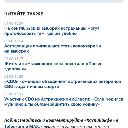
ЧИТАЙТЕ ТАКЖЕ
04.08 13:29
На сентябрьских выборах астраханцы могут
проголосовать там, где им удобно
03.08 17:34
Астраханцев приглашают стать волонтерами
на выборах
03.08 16:27
Жители камызякского села посетили «Поезд
здоровья»
03.08 15:29
«СВОя команда» объединяет астраханских ветеранов
СВО в адаптивном спорте
03.08 13:31
Участник СВО из Астраханской области: «Если родился
мужчиной, ты обязан защитить свою Родину»
Подписывайтесь и комментируйте «Каспийинфо» в
Telegram
и
MAX
.
Cледите за главными новостями