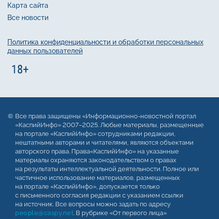
Карта сайта
Все новости
Политика конфиденциальности и обработки персональных
данных пользователей
Все права защищены «Информационно-новостной портал
«КаспийИнфо» 2007–2025. Любые материалы, размещенные
на портале «КаспийИнфо» сотрудниками редакции,
нештатными авторами и читателями, являются объектами
авторского права. Права«КаспийИнфо» на указанные
материалы охраняются законодательством о правах
на результаты интеллектуальной деятельности. Полное или
частичное использование материалов, размещенных
на портале «КаспийИнфо», допускается только
с письменного согласия редакции с указанием ссылки
на источник. Все вопросы можно задать по адресу
people@caspy.net
. В рубрике «От первого лица»