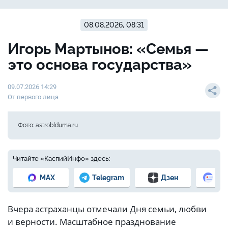
08.08.2026, 08:31
Игорь Мартынов: «Семья —
это основа государства»
09.07.2026 14:29
От первого лица
Фото: astroblduma.ru
Читайте «КаспийИнфо» здесь:
MAX
Telegram
Дзен
Но
Вчера астраханцы отмечали Дня семьи, любви
и верности. Масштабное празднование