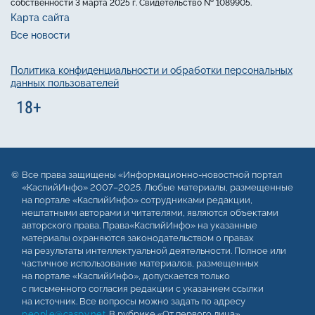
собственности 3 марта 2025 г. Свидетельство № 1089905.
Карта сайта
Все новости
Политика конфиденциальности и обработки персональных
данных пользователей
Все права защищены «Информационно-новостной портал
«КаспийИнфо» 2007–2025. Любые материалы, размещенные
на портале «КаспийИнфо» сотрудниками редакции,
нештатными авторами и читателями, являются объектами
авторского права. Права«КаспийИнфо» на указанные
материалы охраняются законодательством о правах
на результаты интеллектуальной деятельности. Полное или
частичное использование материалов, размещенных
на портале «КаспийИнфо», допускается только
с письменного согласия редакции с указанием ссылки
на источник. Все вопросы можно задать по адресу
people@caspy.net
. В рубрике «От первого лица»