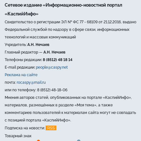
Сетевое издание «Информационно-новостной портал
«КаспийИнфо»
Свидетельство о регистрации ЭЛ № ФС 77 - 68109 от 21.12.2016, выдано
Федеральной службой по надзору в сфере связи, информационных
технологий и массовых коммуникаций
Учредитель:
А.Н. Нечаев
Главный редактор —
А.Н. Нечаев
Телефоны редакции:
8 (8512) 48 18 14
E-mail редакции:
people@caspy.net
Реклама на сайте
почта:
rocaspy@mail.ru
или по телефону: 8 (8512) 48-18-06
Мнения авторов статей, опубликованных на портале «КаспийИнфо»,
материалов, размещённых в разделе «Моя тема», а также
комментариев пользователей к материалам сайта могут не совпадать
с позицией портала «КаспийИнфо».
RSS
Подписка на новости:
Товарный знак