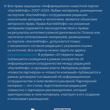
Все права защищены «Информационно-новостной портал
«КаспийИнфо» 2007–2025. Любые материалы, размещенные
на портале «КаспийИнфо» сотрудниками редакции,
нештатными авторами и читателями, являются объектами
авторского права. Права«КаспийИнфо» на указанные
материалы охраняются законодательством о правах
на результаты интеллектуальной деятельности. Полное или
частичное использование материалов, размещенных
на портале «КаспийИнфо», допускается только
с письменного согласия редакции с указанием ссылки
на источник. Все вопросы можно задать по адресу
people@caspy.net
. В рубрике «От первого лица»
публикуются сообщения в рамках контрактов об
информационном сотрудничестве между редакцией
«КаспийИнфо» и органами власти. Материалы рубрик
«Новости партнёров» и «Новости компаний» публикуются в
рамках договоров (соглашений) об информационном
сотрудничестве и (или) являются рекламой. Партнёрский
материал — это статья, подготовленная редакцией
совместно с партнёром-рекламодателем, который
заинтересован в теме материала, участвует в его создании
и оплачивает размещение.